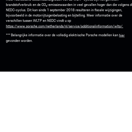
brandstofverbruik en de CO₂-emissiewaarden in veel gevallen hoger dan die volgens d
NEDC-cyclus. Dit kan sinds 1 september 2018 resulteren in fiscale wijzigingen,
bijvoorbeeld in de motorrijtuigenbelasting en bijtelling. Meer informatie over de
verschillen tussen WLTP en NEDC vindt u op
https://www.porsche.com/netherlands/nl/service/additionalinformation/wltp/.
*** Belangrijke informatie over de volledig elektrische Porsche modellen kan
hier
gevonden worden.