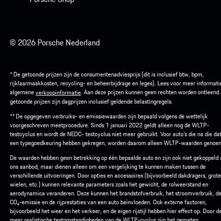
© 2026 Porsche Nederland
* De getoonde prijzen zijn de consumentenadviesprijs (dit is inclusief btw, bpm,
rijklaarmaakkosten, recycling- en beheerbijdrage en leges). Lees voor meer informati
algemene
. Aan deze prijzen kunnen geen rechten worden ontleend
verkoopinformatie
getoonde prijzen zijn dagprijzen inclusief geldende belastingregels.
** De opgegeven verbruiks- en emissiewaarden zijn bepaald volgens de wettelijk
voorgeschreven meetprocedure. Sinds 1 januari 2022 geldt alleen nog de WLTP-
testcyclus en wordt de NEDC- testcyclus niet meer gebruikt. Voor auto’s die na die d
een typegoedkeuring hebben gekregen, worden daarom alleen WLTP-waarden genoe
De waarden hebben geen betrekking op één bepaalde auto en zijn ook niet gekoppeld
ons aanbod, maar dienen alleen om een vergelijking te kunnen maken tussen de
verschillende uitvoeringen. Door opties en accessoires (bijvoorbeeld dakdragers, grot
wielen, etc.) kunnen relevante parameters zoals het gewicht, de rolweerstand en
aerodynamica veranderen. Deze kunnen het brandstofverbruik, het stroomverbruik, d
CO₂-emissie en de rijprestaties van een auto beïnvloeden. Ook externe factoren,
bijvoorbeeld het weer en het verkeer, en de eigen rijstijl hebben hier effect op. Door d
meer realistische testomstandigheden van de WLTP-cyclus zijn het gemeten