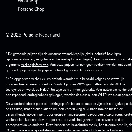
WhatsApp
Porsche Shop
© 2026 Porsche Nederland
* De getoonde prijzen zijn de consumentenadviesprijs (dit is inclusief btw, bpm,
rijklaarmaakkosten, recycling- en beheerbijdrage en leges). Lees voor meer informati
algemene
. Aan deze prijzen kunnen geen rechten worden ontleend
verkoopinformatie
getoonde prijzen zijn dagprijzen inclusief geldende belastingregels.
** De opgegeven verbruiks- en emissiewaarden zijn bepaald volgens de wettelijk
voorgeschreven meetprocedure. Sinds 1 januari 2022 geldt alleen nog de WLTP-
testcyclus en wordt de NEDC- testcyclus niet meer gebruikt. Voor auto’s die na die d
een typegoedkeuring hebben gekregen, worden daarom alleen WLTP-waarden genoe
De waarden hebben geen betrekking op één bepaalde auto en zijn ook niet gekoppeld
ons aanbod, maar dienen alleen om een vergelijking te kunnen maken tussen de
verschillende uitvoeringen. Door opties en accessoires (bijvoorbeeld dakdragers, grot
wielen, etc.) kunnen relevante parameters zoals het gewicht, de rolweerstand en
aerodynamica veranderen. Deze kunnen het brandstofverbruik, het stroomverbruik, d
CO₂-emissie en de rijprestaties van een auto beïnvloeden. Ook externe factoren,