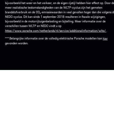
bijvoorbeeld het weer en het verkeer, en de eigen rijstijl hebben hier effect op. Door d
meer realistische testomstandigheden van de WLTP-cyclus zijn het gemeten
brandstofverbruik en de CO₂-emissiewaarden in veel gevallen hoger dan die volgens d
NEDC-cyclus. Dit kan sinds 1 september 2018 resulteren in fiscale wijzigingen,
bijvoorbeeld in de motorrijtuigenbelasting en bijtelling. Meer informatie over de
verschillen tussen WLTP en NEDC vindt u op
https://www.porsche.com/netherlands/nl/service/additionalinformation/wltp/.
*** Belangrijke informatie over de volledig elektrische Porsche modellen kan
hier
gevonden worden.