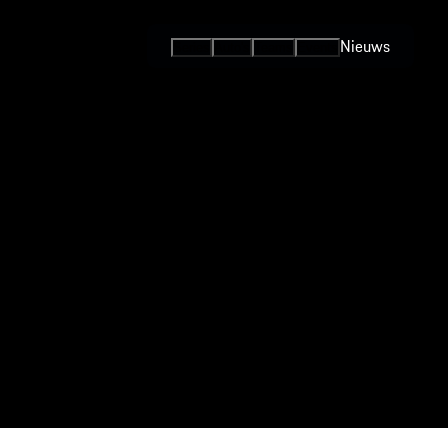
Nieuws
Series
Auto's
Teams
Events
Internationale
Series / Open
Competities
One-Make
Series