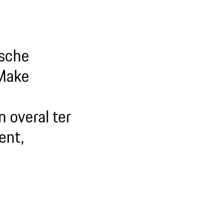
rsche
-Make
 overal ter
ent,