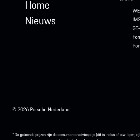
Home
WE
Nieuws
IM
GT-
For
Por
© 2026 Porsche Nederland
* De getoonde prijzen zijn de consumentenadviesprijs (dit is inclusief btw, bpm,