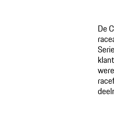
De C
race
Seri
klan
were
race
deel