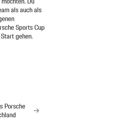
 möchten. Du
eam als auch als
igenen
rsche Sports Cup
Start gehen.
es Porsche
chland