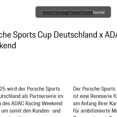
Journal
Serien
Fahrzeuge
Teams
Events
Internationale
Serien / Open
che Sports Cup Deutschland x AD
Competition
kend
Markenpokale
Esports
Programme
25 wird der Porsche Sports
Der Porsche Sports
tschland als Partnerserie im
ist eine Rennserie fü
 des ADAC Racing Weekend
am Anfang Ihrer Kar
, um somit den Kunden- und
für ambitionierte Mo