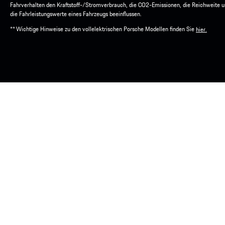
Fahrverhalten den Kraftstoff-/Stromverbrauch, die CO2-Emissionen, die Reichweite 
die Fahrleistungswerte eines Fahrzeugs beeinflussen.
** Wichtige Hinweise zu den vollelektrischen Porsche Modellen finden Sie
hier.