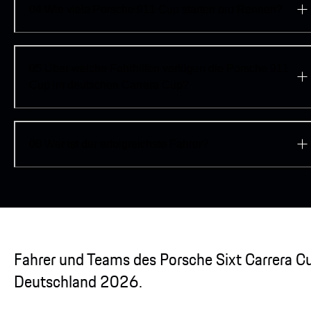
04
Wie viele Porsche 911 Cup starten pro Rennen?
05
Über welche Fahrhilfen verfügen die Porsche 911
Cup im deutschen Carrera Cup?
06
Wer ist der erfolgreichste Fahrer?
Fahrer und Teams des Porsche Sixt Carrera C
Deutschland 2026.