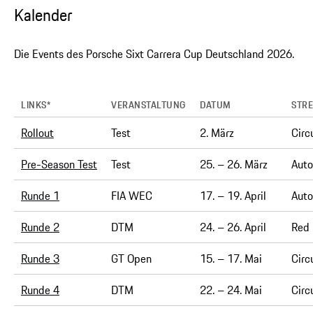
Kalender
Die Events des Porsche Sixt Carrera Cup Deutschland 2026.
LINKS*
VERANSTALTUNG
DATUM
STR
Rollout
Test
2. März
Circ
Pre-Season Test
Test
25. – 26. März
Auto
Runde 1
FIA WEC
17. – 19. April
Auto
Runde 2
DTM
24. – 26. April
Red 
Runde 3
GT Open
15. – 17. Mai
Circ
Runde 4
DTM
22. – 24. Mai
Circ