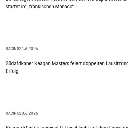
startet im „fränkischen Monaco“
RACING
21.6.2026
Südafrikaner Keagan Masters feiert doppelten Lausitzrin
Erfolg
RACING
20.6.2026
Keagan Masters gewinnt Hitzeschlacht auf dem Lausitzr