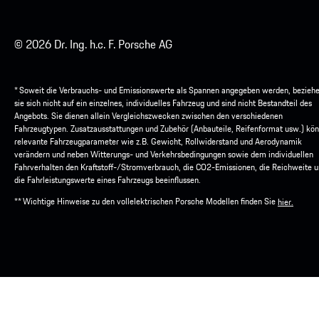
© 2026 Dr. Ing. h.c. F. Porsche AG
* Soweit die Verbrauchs- und Emissionswerte als Spannen angegeben werden, bezieh
sie sich nicht auf ein einzelnes, individuelles Fahrzeug und sind nicht Bestandteil des
Angebots. Sie dienen allein Vergleichszwecken zwischen den verschiedenen
Fahrzeugtypen. Zusatzausstattungen und Zubehör (Anbauteile, Reifenformat usw.) kö
relevante Fahrzeugparameter wie z.B. Gewicht, Rollwiderstand und Aerodynamik
verändern und neben Witterungs- und Verkehrsbedingungen sowie dem individuellen
Fahrverhalten den Kraftstoff-/Stromverbrauch, die CO2-Emissionen, die Reichweite 
die Fahrleistungswerte eines Fahrzeugs beeinflussen.
** Wichtige Hinweise zu den vollelektrischen Porsche Modellen finden Sie
hier.