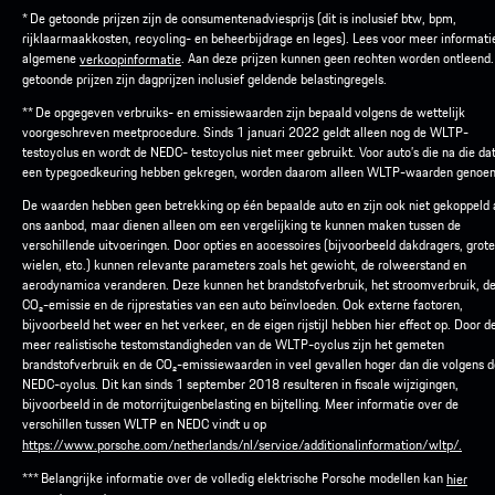
* De getoonde prijzen zijn de consumentenadviesprijs (dit is inclusief btw, bpm,
rijklaarmaakkosten, recycling- en beheerbijdrage en leges). Lees voor meer informati
algemene
. Aan deze prijzen kunnen geen rechten worden ontleend
verkoopinformatie
getoonde prijzen zijn dagprijzen inclusief geldende belastingregels.
** De opgegeven verbruiks- en emissiewaarden zijn bepaald volgens de wettelijk
voorgeschreven meetprocedure. Sinds 1 januari 2022 geldt alleen nog de WLTP-
testcyclus en wordt de NEDC- testcyclus niet meer gebruikt. Voor auto’s die na die d
een typegoedkeuring hebben gekregen, worden daarom alleen WLTP-waarden genoe
De waarden hebben geen betrekking op één bepaalde auto en zijn ook niet gekoppeld
ons aanbod, maar dienen alleen om een vergelijking te kunnen maken tussen de
verschillende uitvoeringen. Door opties en accessoires (bijvoorbeeld dakdragers, grot
wielen, etc.) kunnen relevante parameters zoals het gewicht, de rolweerstand en
aerodynamica veranderen. Deze kunnen het brandstofverbruik, het stroomverbruik, d
CO₂-emissie en de rijprestaties van een auto beïnvloeden. Ook externe factoren,
bijvoorbeeld het weer en het verkeer, en de eigen rijstijl hebben hier effect op. Door d
meer realistische testomstandigheden van de WLTP-cyclus zijn het gemeten
brandstofverbruik en de CO₂-emissiewaarden in veel gevallen hoger dan die volgens d
NEDC-cyclus. Dit kan sinds 1 september 2018 resulteren in fiscale wijzigingen,
bijvoorbeeld in de motorrijtuigenbelasting en bijtelling. Meer informatie over de
verschillen tussen WLTP en NEDC vindt u op
https://www.porsche.com/netherlands/nl/service/additionalinformation/wltp/.
*** Belangrijke informatie over de volledig elektrische Porsche modellen kan
hier