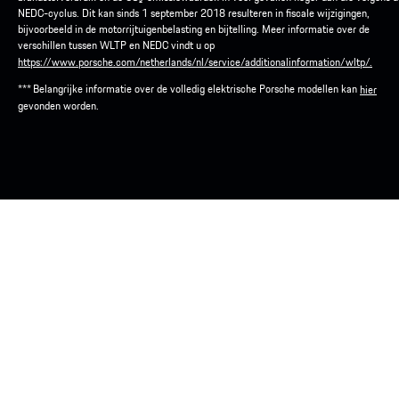
NEDC-cyclus. Dit kan sinds 1 september 2018 resulteren in fiscale wijzigingen,
bijvoorbeeld in de motorrijtuigenbelasting en bijtelling. Meer informatie over de
verschillen tussen WLTP en NEDC vindt u op
https://www.porsche.com/netherlands/nl/service/additionalinformation/wltp/.
*** Belangrijke informatie over de volledig elektrische Porsche modellen kan
hier
gevonden worden.