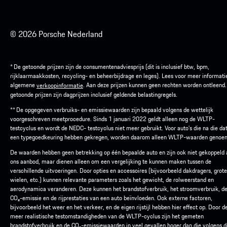
© 2026 Porsche Nederland
* De getoonde prijzen zijn de consumentenadviesprijs (dit is inclusief btw, bpm,
rijklaarmaakkosten, recycling- en beheerbijdrage en leges). Lees voor meer informati
algemene
. Aan deze prijzen kunnen geen rechten worden ontleend
verkoopinformatie
getoonde prijzen zijn dagprijzen inclusief geldende belastingregels.
** De opgegeven verbruiks- en emissiewaarden zijn bepaald volgens de wettelijk
voorgeschreven meetprocedure. Sinds 1 januari 2022 geldt alleen nog de WLTP-
testcyclus en wordt de NEDC- testcyclus niet meer gebruikt. Voor auto’s die na die d
een typegoedkeuring hebben gekregen, worden daarom alleen WLTP-waarden genoe
De waarden hebben geen betrekking op één bepaalde auto en zijn ook niet gekoppeld
ons aanbod, maar dienen alleen om een vergelijking te kunnen maken tussen de
verschillende uitvoeringen. Door opties en accessoires (bijvoorbeeld dakdragers, grot
wielen, etc.) kunnen relevante parameters zoals het gewicht, de rolweerstand en
aerodynamica veranderen. Deze kunnen het brandstofverbruik, het stroomverbruik, d
CO₂-emissie en de rijprestaties van een auto beïnvloeden. Ook externe factoren,
bijvoorbeeld het weer en het verkeer, en de eigen rijstijl hebben hier effect op. Door d
meer realistische testomstandigheden van de WLTP-cyclus zijn het gemeten
brandstofverbruik en de CO₂-emissiewaarden in veel gevallen hoger dan die volgens d