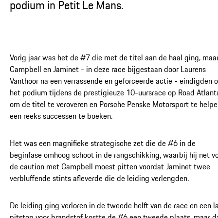
podium in Petit Le Mans.
Vorig jaar was het de #7 die met de titel aan de haal ging, maa
Campbell en Jaminet - in deze race bijgestaan door Laurens
Vanthoor na een verrassende en geforceerde actie - eindigden 
het podium tijdens de prestigieuze 10-uursrace op Road Atlant
om de titel te veroveren en Porsche Penske Motorsport te help
een reeks successen te boeken.
Het was een magnifieke strategische zet die de #6 in de
beginfase omhoog schoot in de rangschikking, waarbij hij net v
de caution met Campbell moest pitten voordat Jaminet twee
verbluffende stints afleverde die de leiding verlengden.
De leiding ging verloren in de tweede helft van de race en een l
pitstop voor brandstof kostte de #6 een tweede plaats, maar d