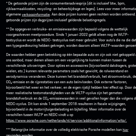
* De getoonde prijzen zijn de consumentenadviesprijs (dit is inclusief btw, bpm,
rijklaarmaakkosten, recycling- en beheerbijdrage en leges). Lees voor meer informati
algemene
. Aan deze prijzen kunnen geen rechten worden ontleend
verkoopinformatie
getoonde prijzen zijn dagprijzen inclusief geldende belastingregels.
** De opgegeven verbruiks- en emissiewaarden zijn bepaald volgens de wettelijk
voorgeschreven meetprocedure. Sinds 1 januari 2022 geldt alleen nog de WLTP-
testcyclus en wordt de NEDC- testcyclus niet meer gebruikt. Voor auto’s die na die d
een typegoedkeuring hebben gekregen, worden daarom alleen WLTP-waarden genoe
De waarden hebben geen betrekking op één bepaalde auto en zijn ook niet gekoppeld
ons aanbod, maar dienen alleen om een vergelijking te kunnen maken tussen de
verschillende uitvoeringen. Door opties en accessoires (bijvoorbeeld dakdragers, grot
wielen, etc.) kunnen relevante parameters zoals het gewicht, de rolweerstand en
aerodynamica veranderen. Deze kunnen het brandstofverbruik, het stroomverbruik, d
CO₂-emissie en de rijprestaties van een auto beïnvloeden. Ook externe factoren,
bijvoorbeeld het weer en het verkeer, en de eigen rijstijl hebben hier effect op. Door d
meer realistische testomstandigheden van de WLTP-cyclus zijn het gemeten
brandstofverbruik en de CO₂-emissiewaarden in veel gevallen hoger dan die volgens d
NEDC-cyclus. Dit kan sinds 1 september 2018 resulteren in fiscale wijzigingen,
bijvoorbeeld in de motorrijtuigenbelasting en bijtelling. Meer informatie over de
verschillen tussen WLTP en NEDC vindt u op
https://www.porsche.com/netherlands/nl/service/additionalinformation/wltp/.
*** Belangrijke informatie over de volledig elektrische Porsche modellen kan
hier
gevonden worden.