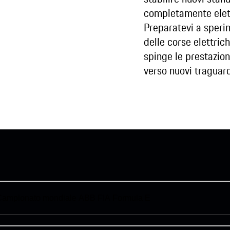
completamente elet
Preparatevi a speri
delle corse elettric
spinge le prestazion
verso nuovi traguard
 Campionato mondiale ABB FIA Formula E