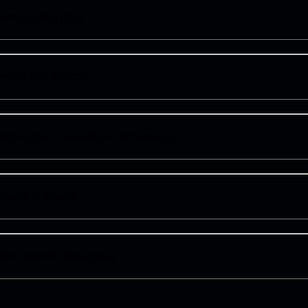
formato della gara
rsche 99X Electric
stione dei pneumatici e dell'energia
dalità di attacco
tenziamento della fossa