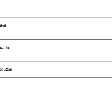
isti
uadre
oduttori