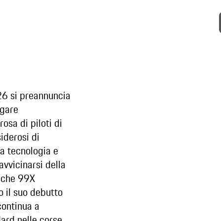
6 si preannuncia
 gare
osa di piloti di
iderosi di
la tecnologia e
'avvicinarsi della
rsche 99X
o il suo debutto
continua a
dard nelle corse