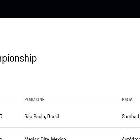
mpionship
POSIZIONE
PISTA
5
São Paulo, Brasil
Sambadro
6
Mexico City, Mexico
Autódro