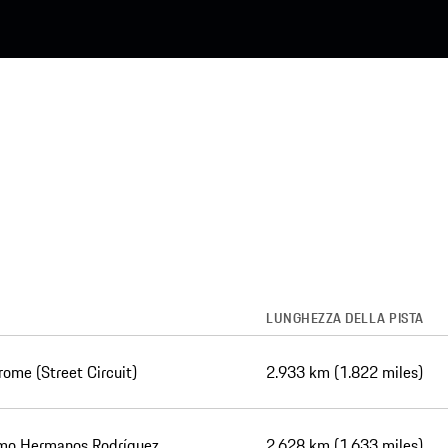
LUNGHEZZA DELLA PISTA
me (Street Circuit)
2.933 km (1.822 miles)
mo Hermanos Rodríguez
2.628 km (1.633 miles)