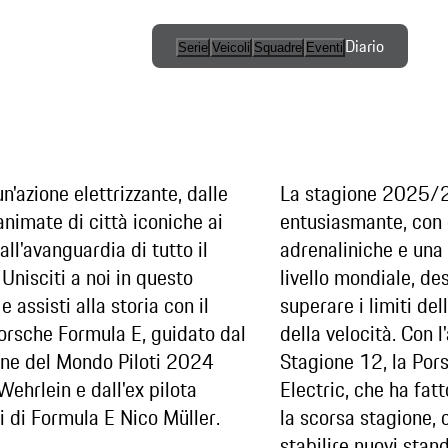
Diario
Serie
Veicoli
Squadre
Eventi
Serie
internazionale
/ Concorso
aperto
n'azione elettrizzante, dalle
La stagione 2025/2
animate di città iconiche ai
entusiasmante, con
One-Make
 all'avanguardia di tutto il
adrenaliniche e una r
Series
Unisciti a noi in questo
livello mondiale, des
e assisti alla storia con il
superare i limiti del
rsche Formula E, guidato dal
della velocità. Con l
ne del Mondo Piloti 2024
Stagione 12, la Po
Wehrlein e dall'ex pilota
Electric, che ha fatt
i di Formula E Nico Müller.
la scorsa stagione, 
stabilire nuovi stan