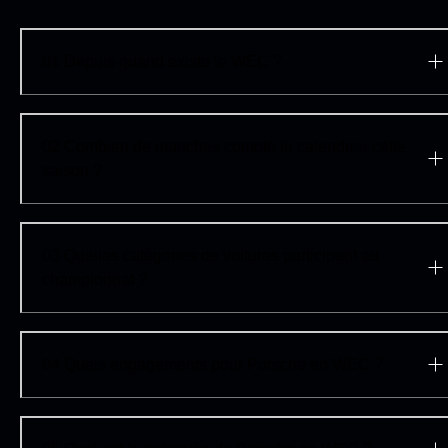
01
Depuis quand existe le WEC ?
02
Combien de manches compte le calendrier cette
saison ?
La nouvelle 911 GT3 R
03
Quelles catégories de voitures participent au
championnat ?
04
Quels engagements pour Porsche en WEC ?