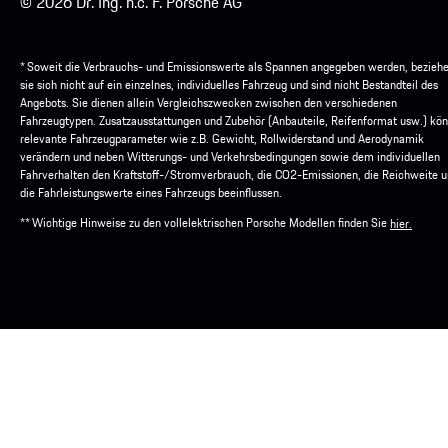
© 2026 Dr. Ing. h.c. F. Porsche AG
* Soweit die Verbrauchs- und Emissionswerte als Spannen angegeben werden, bezieh
sie sich nicht auf ein einzelnes, individuelles Fahrzeug und sind nicht Bestandteil des
Angebots. Sie dienen allein Vergleichszwecken zwischen den verschiedenen
Fahrzeugtypen. Zusatzausstattungen und Zubehör (Anbauteile, Reifenformat usw.) kö
relevante Fahrzeugparameter wie z.B. Gewicht, Rollwiderstand und Aerodynamik
verändern und neben Witterungs- und Verkehrsbedingungen sowie dem individuellen
Fahrverhalten den Kraftstoff-/Stromverbrauch, die CO2-Emissionen, die Reichweite 
die Fahrleistungswerte eines Fahrzeugs beeinflussen.
** Wichtige Hinweise zu den vollelektrischen Porsche Modellen finden Sie
hier.