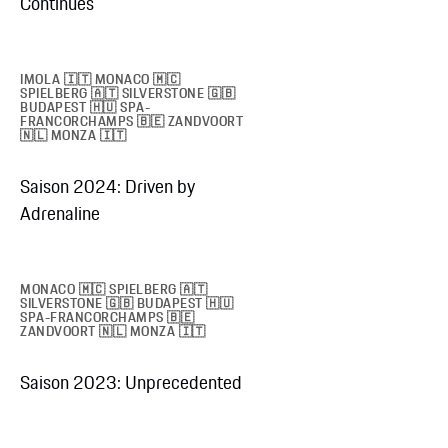
Continues
IMOLA 🇮🇹 MONACO 🇲🇨
SPIELBERG 🇦🇹 SILVERSTONE 🇬🇧
BUDAPEST 🇭🇺 SPA-
FRANCORCHAMPS 🇧🇪 ZANDVOORT
🇳🇱 MONZA 🇮🇹
Saison 2024: Driven by
Adrenaline
MONACO 🇲🇨 SPIELBERG 🇦🇹
SILVERSTONE 🇬🇧 BUDAPEST 🇭🇺
SPA-FRANCORCHAMPS 🇧🇪
ZANDVOORT 🇳🇱 MONZA 🇮🇹
Saison 2023: Unprecedented