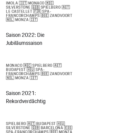
IMOLA 🇮🇹 MONACO 🇲🇨
SILVERSTONE 🇬🇧 SPIELBERG 🇦🇹
LE CASTELLET 🇫🇷 SPA-
FRANCORCHAMPS 🇧🇪 ZANDVOORT
🇳🇱 MONZA 🇮🇹
Saison 2022: Die
Jubiläumssaison
MONACO 🇲🇨 SPIELBERG 🇦🇹
BUDAPEST 🇭🇺 SPA-
FRANCORCHAMPS 🇧🇪 ZANDVOORT
🇳🇱 MONZA 🇮🇹
Saison 2021:
Rekordverdächtig
SPIELBERG 🇦🇹 BUDAPEST 🇭🇺
SILVERSTONE 🇬🇧 BARCELONA 🇪🇸
SPA-FRANCORCHAMPS 🇧🇪 MONZA