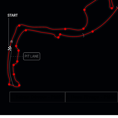
1. Sainte Dévote - PMSC
2. Beau Rivage - PMSC