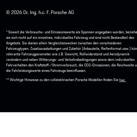
© 2026 Dr. Ing. h.c. F. Porsche AG
* Soweit die Verbrauchs- und Emissionswerte als Spannen angegeben werden, bezieh
sie sich nicht auf ein einzelnes, individuelles Fahrzeug und sind nicht Bestandteil des
Angebots. Sie dienen allein Vergleichszwecken zwischen den verschiedenen
Fahrzeugtypen. Zusatzausstattungen und Zubehör (Anbauteile, Reifenformat usw.) kö
relevante Fahrzeugparameter wie z.B. Gewicht, Rollwiderstand und Aerodynamik
verändern und neben Witterungs- und Verkehrsbedingungen sowie dem individuellen
Fahrverhalten den Kraftstoff-/Stromverbrauch, die CO2-Emissionen, die Reichweite 
die Fahrleistungswerte eines Fahrzeugs beeinflussen.
** Wichtige Hinweise zu den vollelektrischen Porsche Modellen finden Sie
hier.