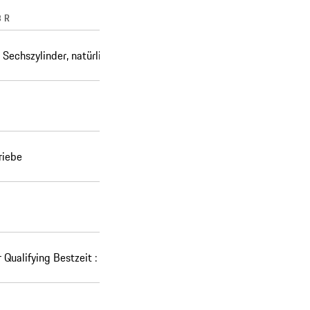
 R
Sechszylinder, natürlich aspiriert
riebe
Qualifying Bestzeit : 1m55.611s