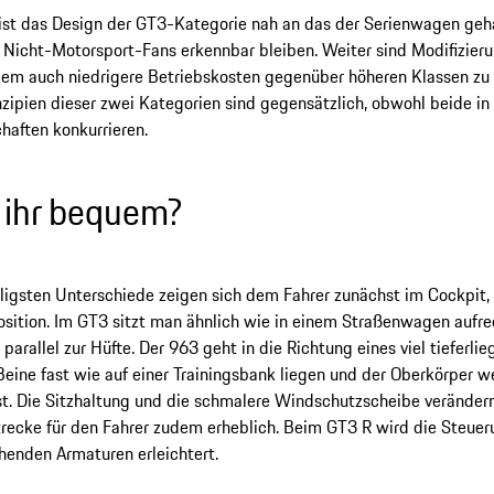
st das Design der GT3-Kategorie nah an das der Serienwagen geha
r Nicht-Motorsport-Fans erkennbar bleiben. Weiter sind Modifizier
lem auch niedrigere Betriebskosten gegenüber höheren Klassen zu 
zipien dieser zwei Kategorien sind gegensätzlich, obwohl beide in
haften konkurrieren.
t ihr bequem?
lligsten Unterschiede zeigen sich dem Fahrer zunächst im Cockpit,
osition. Im GT3 sitzt man ähnlich wie in einem Straßenwagen aufre
 parallel zur Hüfte. Der 963 geht in die Richtung eines viel tieferlie
eine fast wie auf einer Trainingsbank liegen und der Oberkörper w
st. Die Sitzhaltung und die schmalere Windschutzscheibe veränder
trecke für den Fahrer zudem erheblich. Beim GT3 R wird die Steuer
henden Armaturen erleichtert.