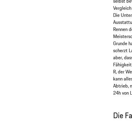
selbst be
Vergleich
Die Unter
Ausstattu
Rennen d
Meistersc
Grunde ha
scherzt L
aber, das
Fähigkeit
R, der We
kann alle
Abtrieb, 
24h von L
Die F