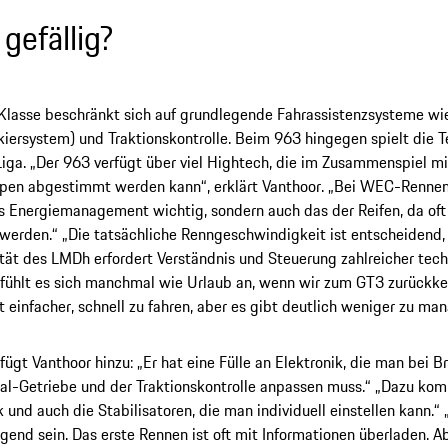
 gefällig?
Klasse beschränkt sich auf grundlegende Fahrassistenzsysteme wi
kiersystem) und Traktionskontrolle. Beim 963 hingegen spielt die T
iga. „Der 963 verfügt über viel Hightech, die im Zusammenspiel m
pen abgestimmt werden kann“, erklärt Vanthoor. „Bei WEC-Rennen i
es Energiemanagement wichtig, sondern auch das der Reifen, da oft
werden.“ „Die tatsächliche Renngeschwindigkeit ist entscheidend,
ät des LMDh erfordert Verständnis und Steuerung zahlreicher techn
fühlt es sich manchmal wie Urlaub an, wenn wir zum GT3 zurückkeh
 einfacher, schnell zu fahren, aber es gibt deutlich weniger zu ma
ügt Vanthoor hinzu: „Er hat eine Fülle an Elektronik, die man bei
ial-Getriebe und der Traktionskontrolle anpassen muss.“ „Dazu ko
k und auch die Stabilisatoren, die man individuell einstellen kann.“
gend sein. Das erste Rennen ist oft mit Informationen überladen. Ab