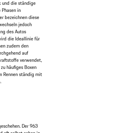
ik und die ständige
e Phasen in
er bezeichnen diese
 wechseln jedoch
ling des Autos
d die Ideallinie für
ssen zudem den
urchgehend auf
raftstoffe verwendet,
 zu häufiges Boxen
im Rennen ständig mit
.
geschehen. Der 963
d oft selbst schon in