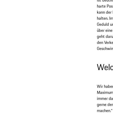
harte Pos
kann der 
halten. I
Geduld un
über eine
geht daru
den Verke
Geschwin
Welc
Wir haben
Maximum w
immer das
gerne den
machen.“