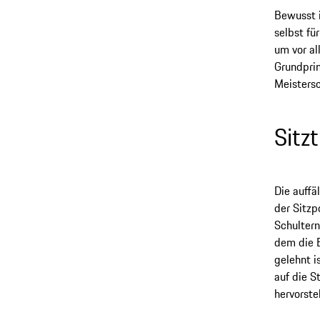
Bewusst i
selbst fü
um vor al
Grundprin
Meistersc
Sitz
Die auffä
der Sitzp
Schultern
dem die B
gelehnt i
auf die S
hervorste