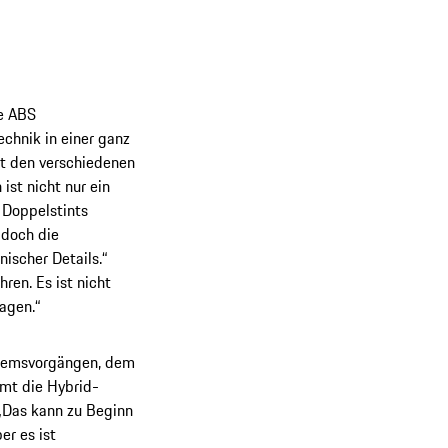
e ABS
echnik in einer ganz
it den verschiedenen
st nicht nur ein
 Doppelstints
 doch die
ischer Details.“
ren. Es ist nicht
nagen.“
 Bremsvorgängen, dem
mmt die Hybrid-
 „Das kann zu Beginn
er es ist