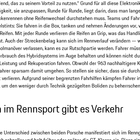
end, das zu seinem Vorteil zu nutzen.“ Grund für all diese Elektron
keit, sie anzupassen, Runde für Runde, liegt darin, dass man lang
ckenrennen ohne Reifenwechsel durchstehen muss. Teams und Fahr
lstints: Sie fahren in die Box, tanken und nehmen Änderungen vor,
 Reifen. Mit jeder Runde verlieren die Reifen an Grip, was das Hand
st. Auch der Streckenbelag kann sich im Rennverlauf verändern — wir
olmanöver verlassen, kann es zur Rutschpartie werden. Fahrer mü
erbrauch des Hybridsystems im Auge behalten und können nicht d
Leistung und Rekuperation fahren. Obwohl der 963 nachhaltigere K
hrer sparsam damit umgehen. So stellen sie sicher, dass sie durch
t verlieren. Aufgrund seiner begrenzten Fahrhilfen kämpfen Fahrer 
 um den weniger durch Technik gezügelten Boliden zu beherrschen
 im Rennsport gibt es Verkehr
e Unterschied zwischen beiden Porsche manifestiert sich im Renn
ich schneller und holt früher oder später die GT-Klasse ein. Diese sin