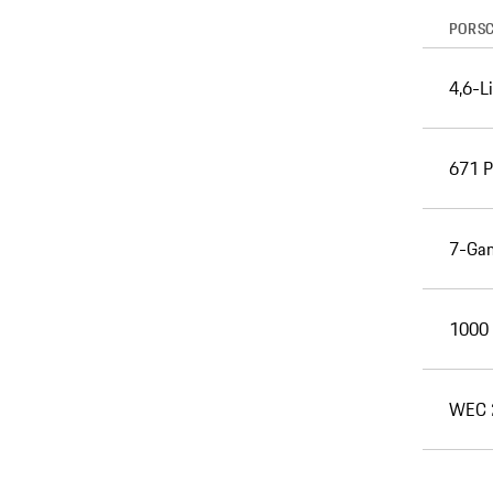
PORSC
4,6-L
671
P
7-Gan
1000
WEC 2