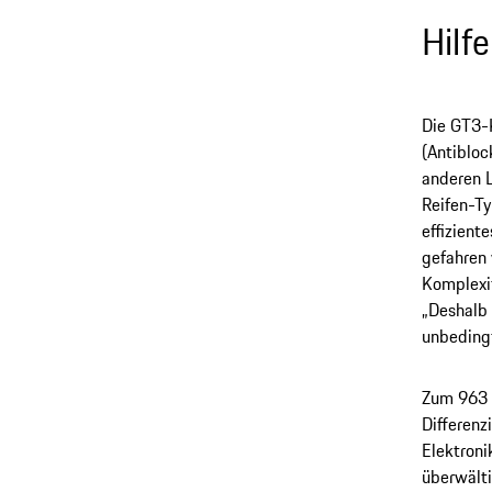
Hilfe
Die GT3-
(Antibloc
anderen L
Reifen-Ty
effizient
gefahren 
Komplexit
„Deshalb 
unbedingt
Zum 963 f
Differenz
Elektroni
überwälti