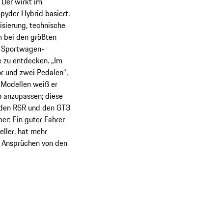
 Der wirkt im
pyder Hybrid basiert.
isierung, technische
m bei den größten
h Sportwagen-
e zu entdecken. „Im
r und zwei Pedalen“,
 Modellen weiß er
h anzupassen; diese
r den RSR und den GT3
r: Ein guter Fahrer
eller, hat mehr
n Ansprüchen von den