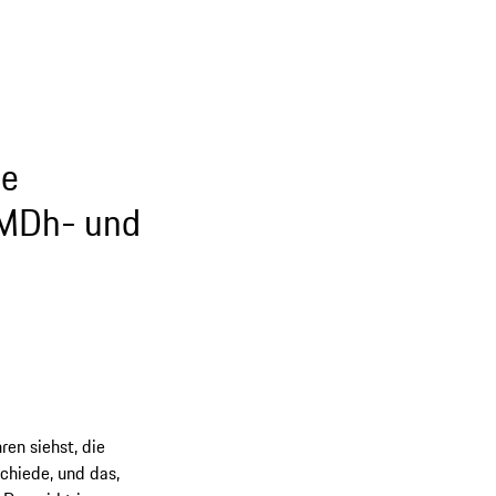
ie
LMDh- und
ren siehst, die
chiede, und das,