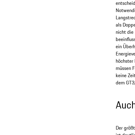
entscheid
Notwendig
Langstre
als Doppe
nicht die
beeinflus
ein Überh
Energiev
höchster 
müssen Fa
keine Zei
dem GT3,
Auch
Der größt
ist deutl