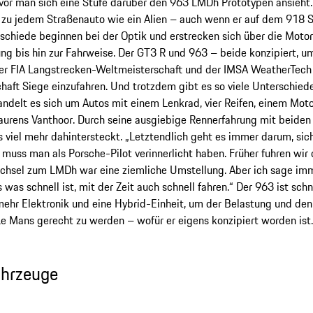
vor man sich eine Stufe darüber den 963 LMDh Prototypen ansieht.
 zu jedem Straßenauto wie ein Alien – auch wenn er auf dem 918 S
schiede beginnen bei der Optik und erstrecken sich über die Motor
ng bis hin zur Fahrweise. Der GT3 R und 963 – beide konzipiert, u
er FIA Langstrecken-Weltmeisterschaft und der IMSA WeatherTec
haft Siege einzufahren. Und trotzdem gibt es so viele Unterschied
ndelt es sich um Autos mit einem Lenkrad, vier Reifen, einem Moto
aurens Vanthoor. Durch seine ausgiebige Rennerfahrung mit beiden
s viel mehr dahintersteckt. „Letztendlich geht es immer darum, sic
 muss man als Porsche-Pilot verinnerlicht haben. Früher fuhren wi
chsel zum LMDh war eine ziemliche Umstellung. Aber ich sage imme
s was schnell ist, mit der Zeit auch schnell fahren.“ Der 963 ist schn
mehr Elektronik und eine Hybrid-Einheit, um der Belastung und de
e Mans gerecht zu werden – wofür er eigens konzipiert worden ist.
ahrzeuge