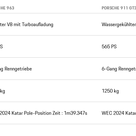
HE 963
PORSCHE 911 GT3
iter V8 mit Turboaufladung
Wassergekühlter 
S
565 PS
g Renngetriebe
6-Gang Rennget
 kg
1250 kg
024 Katar Pole-Position Zeit : 1m39.347s
WEC 2024 Katar 