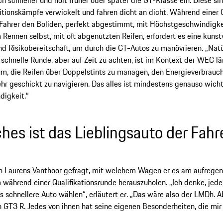
itionskämpfe verwickelt und fahren dicht an dicht. Während einer 
Fahrer den Boliden, perfekt abgestimmt, mit Höchstgeschwindigkeit
m Rennen selbst, mit oft abgenutzten Reifen, erfordert es eine kunst
d Risikobereitschaft, um durch die GT-Autos zu manövrieren. „Natü
 schnelle Runde, aber auf Zeit zu achten, ist im Kontext der WEC län
m, die Reifen über Doppelstints zu managen, den Energieverbrauch
hr geschickt zu navigieren. Das alles ist mindestens genauso wicht
digkeit.“
hes ist das Lieblingsauto der Fahr
 Laurens Vanthoor gefragt, mit welchem Wagen er es am aufregend
ährend einer Qualifikationsrunde herauszuholen. „Ich denke, jede
 schnellere Auto wählen“, erläutert er. „Das wäre also der LMDh. A
 GT3 R. Jedes von ihnen hat seine eigenen Besonderheiten, die mir