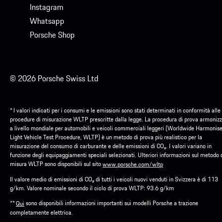
Instagram
Whatsapp
Porsche Shop
© 2026 Porsche Swiss Ltd
* I valori indicati per i consumi e le emissioni sono stati determinati in conformità alle
procedure di misurazione WLTP prescritte dalla legge. La procedura di prova armoniz
a livello mondiale per automobili e veicoli commerciali leggeri (Worldwide Harmonis
Light Vehicle Test Procedure, WLTP) è un metodo di prova più realistico per la
misurazione del consumo di carburante e delle emissioni di CO₂. I valori variano in
funzione degli equipaggiamenti speciali selezionati. Ulteriori informazioni sul metodo 
misura WLTP sono disponibili sul sito
www.porsche.com/wltp
Il valore medio di emissioni di CO₂ di tutti i veicoli nuovi venduti in Svizzera è di 113
g/km. Valore nominale secondo il ciclo di prova WLTP: 93.6 g/km
**
sono disponibili informazioni importanti sui modelli Porsche a trazione
Qui
completamente elettrica.