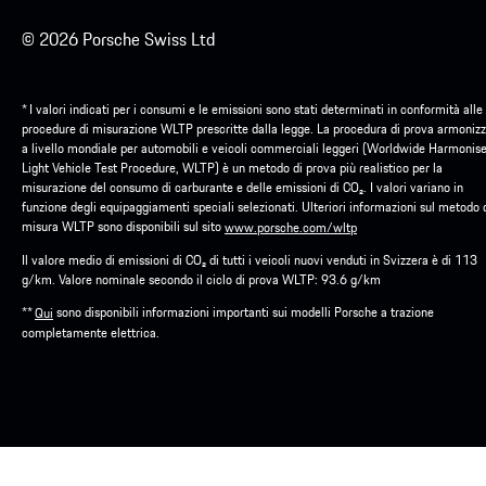
© 2026 Porsche Swiss Ltd
* I valori indicati per i consumi e le emissioni sono stati determinati in conformità alle
procedure di misurazione WLTP prescritte dalla legge. La procedura di prova armoniz
a livello mondiale per automobili e veicoli commerciali leggeri (Worldwide Harmonis
Light Vehicle Test Procedure, WLTP) è un metodo di prova più realistico per la
misurazione del consumo di carburante e delle emissioni di CO₂. I valori variano in
funzione degli equipaggiamenti speciali selezionati. Ulteriori informazioni sul metodo 
misura WLTP sono disponibili sul sito
www.porsche.com/wltp
Il valore medio di emissioni di CO₂ di tutti i veicoli nuovi venduti in Svizzera è di 113
g/km. Valore nominale secondo il ciclo di prova WLTP: 93.6 g/km
**
sono disponibili informazioni importanti sui modelli Porsche a trazione
Qui
completamente elettrica.