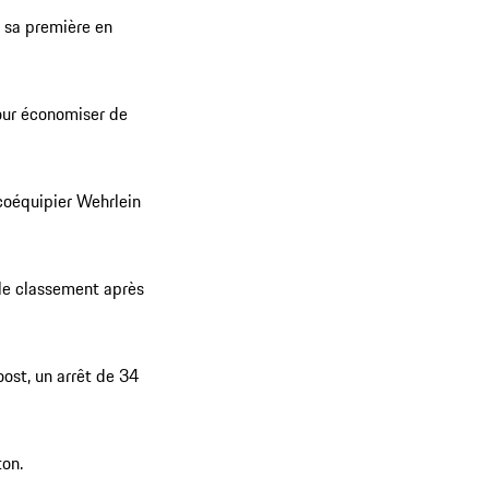
 sa première en
pour économiser de
 coéquipier Wehrlein
 le classement après
oost, un arrêt de 34
ton.