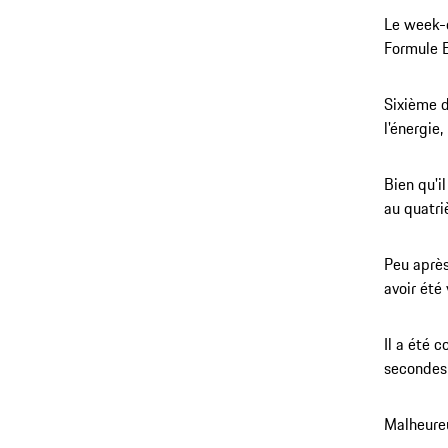
Le week-e
Formule E
Sixième d
l'énergie
Bien qu'i
au quatri
Peu après
avoir été 
Il a été 
secondes 
Malheureu