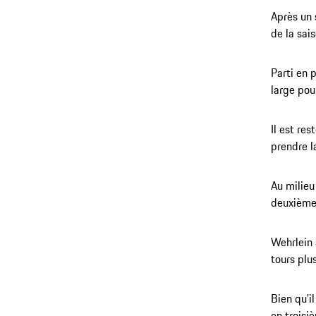
Après un 
de la sai
Parti en 
large pou
Il est re
prendre l
Au milieu
deuxième
Wehrlein 
tours plu
Bien qu'i
en troisi