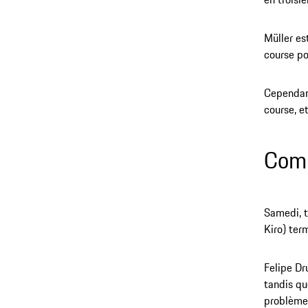
Müller es
course po
Cependant
course, e
Comp
Samedi, t
Kiro) ter
Felipe Dr
tandis qu
problème