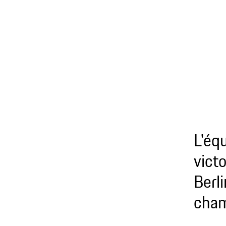
L'éq
vict
Berl
cham