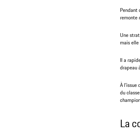
Pendant c
remonte r
Une strat
mais elle
Il a rapi
drapeau 
À l'issue
du classe
champion
La c