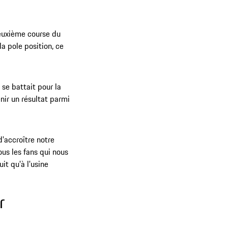
Deuxième course du
a pole position, ce
 se battait pour la
enir un résultat parmi
'accroître notre
us les fans qui nous
it qu'à l'usine
r