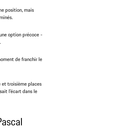
me position, mais
rminés.
une option précoce -
.
moment de franchir le
e et troisième places
it l'écart dans le
Pascal