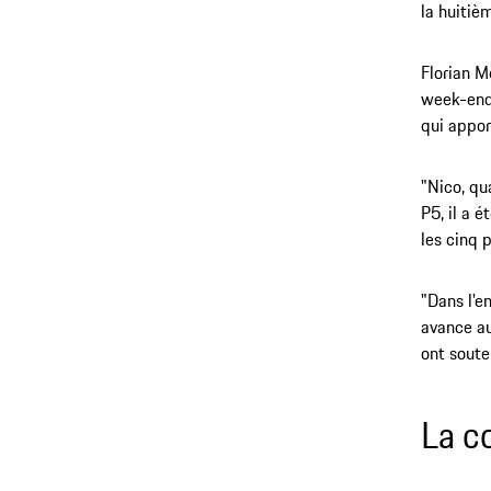
la huitiè
Florian M
week-end 
qui appor
"Nico, qua
P5, il a 
les cinq 
"Dans l'e
avance au
ont soute
La c