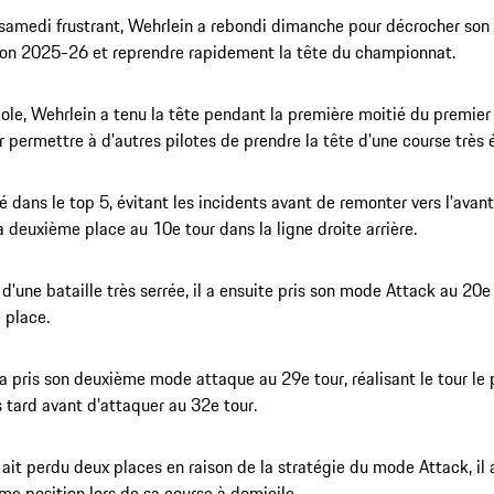
samedi frustrant, Wehrlein a rebondi dimanche pour décrocher so
son 2025-26 et reprendre rapidement la tête du championnat.
pole, Wehrlein a tenu la tête pendant la première moitié du premier 
r permettre à d'autres pilotes de prendre la tête d'une course très 
sté dans le top 5, évitant les incidents avant de remonter vers l'avan
a deuxième place au 10e tour dans la ligne droite arrière.
 d'une bataille très serrée, il a ensuite pris son mode Attack au 20e
 place.
a pris son deuxième mode attaque au 29e tour, réalisant le tour le 
s tard avant d'attaquer au 32e tour.
l ait perdu deux places en raison de la stratégie du mode Attack, il 
ème position lors de sa course à domicile.