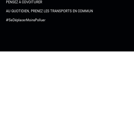
PENSEZ À COVOITURER
AU QUOTIDIEN, PRENEZ LES TRANSPORTS EN COMMUN
#SeDéplacerMoinsPolluer