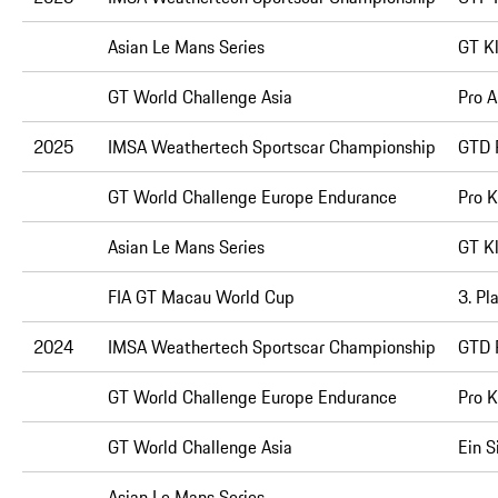
Asian Le Mans Series
GT Kl
GT World Challenge Asia
Pro A
2025
IMSA Weathertech Sportscar Championship
GTD P
GT World Challenge Europe Endurance
Pro K
Asian Le Mans Series
GT K
FIA GT Macau World Cup
3. Pl
2024
IMSA Weathertech Sportscar Championship
GTD P
GT World Challenge Europe Endurance
Pro K
GT World Challenge Asia
Ein S
Asian Le Mans Series