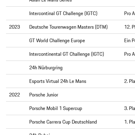
Intercontinal GT Challenge (IGTC)
Pro A
2023
Deutsche Tourenwagen Masters (DTM)
12. P
GT World Challenge Europe
Ein 
Intercontinental GT Challenge (IGTC)
Pro A
24h Nürburgring
Esports Virtual 24h Le Mans
2. Pl
2022
Porsche Junior
Porsche Mobil 1 Supercup
3. Pl
Porsche Carrera Cup Deutschland
1. Pl