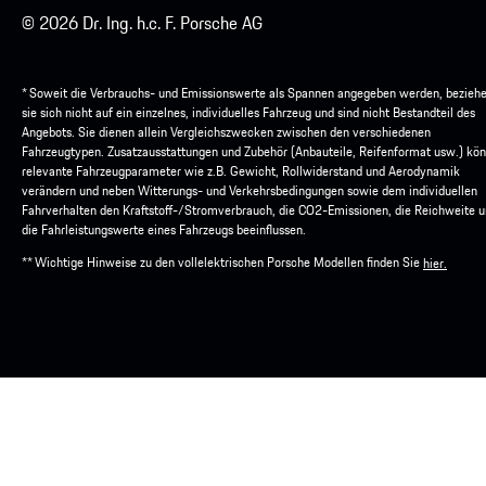
© 2026 Dr. Ing. h.c. F. Porsche AG
* Soweit die Verbrauchs- und Emissionswerte als Spannen angegeben werden, bezieh
sie sich nicht auf ein einzelnes, individuelles Fahrzeug und sind nicht Bestandteil des
Angebots. Sie dienen allein Vergleichszwecken zwischen den verschiedenen
Fahrzeugtypen. Zusatzausstattungen und Zubehör (Anbauteile, Reifenformat usw.) kö
relevante Fahrzeugparameter wie z.B. Gewicht, Rollwiderstand und Aerodynamik
verändern und neben Witterungs- und Verkehrsbedingungen sowie dem individuellen
Fahrverhalten den Kraftstoff-/Stromverbrauch, die CO2-Emissionen, die Reichweite 
die Fahrleistungswerte eines Fahrzeugs beeinflussen.
** Wichtige Hinweise zu den vollelektrischen Porsche Modellen finden Sie
hier.