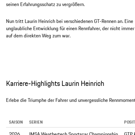
seinen Erfahrungsschatz zu vergrößern.
Nun tritt Laurin Heinrich bei verschiedenen GT-Rennen an. Eine
unglaubliche Entwicklung für einen Rennfahrer, der nicht immer
auf dem direkten Weg zum war.
Karriere-Highlights Laurin Heinrich
Erlebe die Triumphe der Fahrer und unvergessliche Rennmoment
SAISON
SERIEN
POSI
2026
IMSA Weathertech Sportscar Championship
GTP K