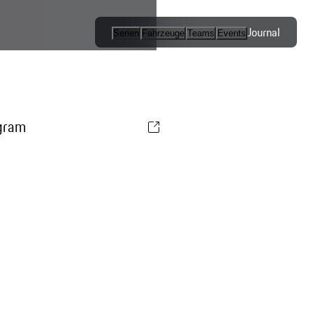
Journal
Serien
Fahrzeuge
Teams
Events
Internationale
Serien / Open
Competition
gram
Markenpokale
Esports
Programme