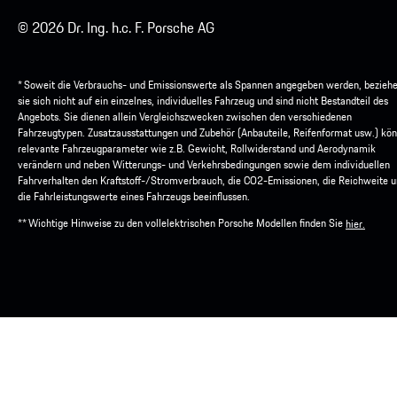
© 2026 Dr. Ing. h.c. F. Porsche AG
* Soweit die Verbrauchs- und Emissionswerte als Spannen angegeben werden, bezieh
sie sich nicht auf ein einzelnes, individuelles Fahrzeug und sind nicht Bestandteil des
Angebots. Sie dienen allein Vergleichszwecken zwischen den verschiedenen
Fahrzeugtypen. Zusatzausstattungen und Zubehör (Anbauteile, Reifenformat usw.) kö
relevante Fahrzeugparameter wie z.B. Gewicht, Rollwiderstand und Aerodynamik
verändern und neben Witterungs- und Verkehrsbedingungen sowie dem individuellen
Fahrverhalten den Kraftstoff-/Stromverbrauch, die CO2-Emissionen, die Reichweite 
die Fahrleistungswerte eines Fahrzeugs beeinflussen.
** Wichtige Hinweise zu den vollelektrischen Porsche Modellen finden Sie
hier.