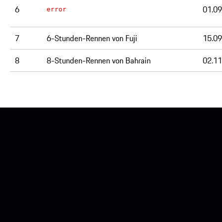
6
01.09
error
7
6-Stunden-Rennen von Fuji
15.09
8
8-Stunden-Rennen von Bahrain
02.11