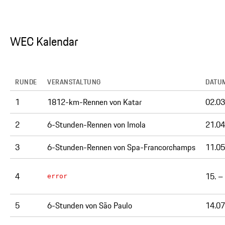
WEC Kalendar
RUNDE
VERANSTALTUNG
DATU
1
1812-km-Rennen von Katar
02.03
2
6-Stunden-Rennen von Imola
21.04
3
6-Stunden-Rennen von Spa-Francorchamps
11.05
4
15. –
error
5
6-Stunden von São Paulo
14.07