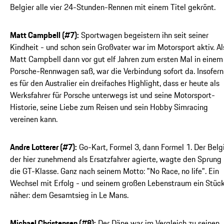
Belgier alle vier 24-Stunden-Rennen mit einem Titel gekrönt.
Matt Campbell (#7):
Sportwagen begeistern ihn seit seiner
Kindheit - und schon sein Großvater war im Motorsport aktiv. Al
Matt Campbell dann vor gut elf Jahren zum ersten Mal in einem
Porsche-Rennwagen saß, war die Verbindung sofort da. Insofern 
es für den Australier ein dreifaches Highlight, dass er heute als
Werksfahrer für Porsche unterwegs ist und seine Motorsport-
Historie, seine Liebe zum Reisen und sein Hobby Simracing
vereinen kann.
Andre Lotterer (#7):
Go-Kart, Formel 3, dann Formel 1. Der Belgi
der hier zunehmend als Ersatzfahrer agierte, wagte den Sprung 
die GT-Klasse. Ganz nach seinem Motto: "No Race, no life". Ein
Wechsel mit Erfolg - und seinem großen Lebenstraum ein Stüc
näher: dem Gesamtsieg in Le Mans.
Michael Christensen (#8):
Der Däne war im Vergleich zu seinen