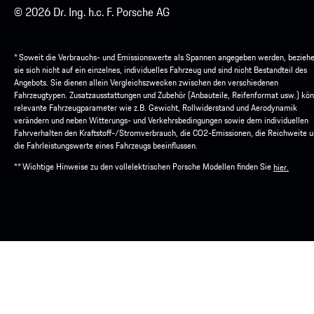
© 2026 Dr. Ing. h.c. F. Porsche AG
* Soweit die Verbrauchs- und Emissionswerte als Spannen angegeben werden, bezieh
sie sich nicht auf ein einzelnes, individuelles Fahrzeug und sind nicht Bestandteil des
Angebots. Sie dienen allein Vergleichszwecken zwischen den verschiedenen
Fahrzeugtypen. Zusatzausstattungen und Zubehör (Anbauteile, Reifenformat usw.) kö
relevante Fahrzeugparameter wie z.B. Gewicht, Rollwiderstand und Aerodynamik
verändern und neben Witterungs- und Verkehrsbedingungen sowie dem individuellen
Fahrverhalten den Kraftstoff-/Stromverbrauch, die CO2-Emissionen, die Reichweite 
die Fahrleistungswerte eines Fahrzeugs beeinflussen.
** Wichtige Hinweise zu den vollelektrischen Porsche Modellen finden Sie
hier.