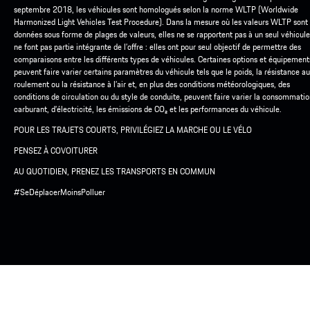
septembre 2018, les véhicules sont homologués selon la norme WLTP (Worldwide
Harmonized Light Vehicles Test Procedure). Dans la mesure où les valeurs WLTP sont
données sous forme de plages de valeurs, elles ne se rapportent pas à un seul véhicule
ne font pas partie intégrante de l’offre : elles ont pour seul objectif de permettre des
comparaisons entre les différents types de véhicules. Certaines options et équipement
peuvent faire varier certains paramètres du véhicule tels que le poids, la résistance au
roulement ou la résistance à l’air et, en plus des conditions météorologiques, des
conditions de circulation ou du style de conduite, peuvent faire varier la consommati
carburant, d’électricité, les émissions de CO₂ et les performances du véhicule.
POUR LES TRAJETS COURTS, PRIVILÉGIEZ LA MARCHE OU LE VÉLO
PENSEZ À COVOITURER
AU QUOTIDIEN, PRENEZ LES TRANSPORTS EN COMMUN
#SeDéplacerMoinsPolluer