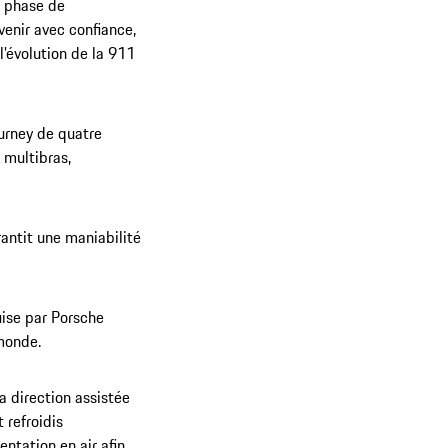
a phase de
enir avec confiance,
'évolution de la 911
urney de quatre
e multibras,
antit une maniabilité
uise par Porsche
 monde.
a direction assistée
 refroidis
ntation en air afin