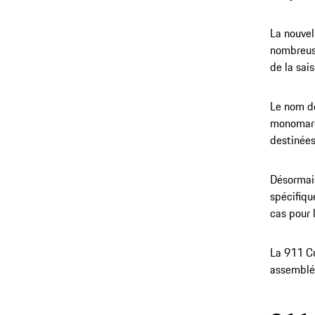
La nouvel
nombreuse
de la sai
Le nom de
monomarqu
destinées
Désormais
spécifiqu
cas pour 
La 911 Cu
assemblée