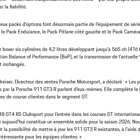
r la fiabilité.
ux packs d'options font désormais partie de l'équipement de série,
 le Pack Endurance, le Pack Pitlane côté gauche et le Pack Caméra.
 boxer six cylindres de 4,2 litres développant jusqu'à 565 ch (416 
ation Balance of Performance (BoP), et la transmission de l'actuell
t inchangés.
reiser, Directeur des ventes Porsche Motorsport, a déclaré : « Les
s par la Porsche 911 GT3 R parlent d'eux-mêmes. Elle complète l
res de course clientes dans le segment GT.
18 GT4 RS Clubsport pour l'entrée dans les courses GT internationale
 aujourd'hui constitue un ensemble solide pour la saison 2026. No
 la possibilité de mettre à jour les 911 GT3 R existantes, à l'aide
intéressante pour les équipes clientes. »