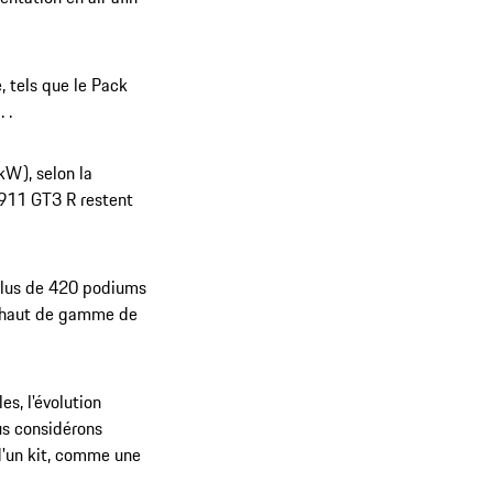
 tels que le Pack
 .
kW), selon la
e 911 GT3 R restent
 plus de 420 podiums
e haut de gamme de
s, l'évolution
us considérons
 d'un kit, comme une