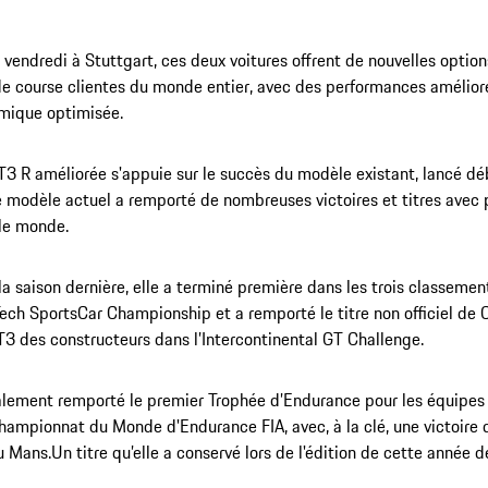
 vendredi à Stuttgart, ces deux voitures offrent de nouvelles optio
e course clientes du monde entier, avec des performances amélior
mique optimisée.
3 R améliorée s'appuie sur le succès du modèle existant, lancé d
e modèle actuel a remporté de nombreuses victoires et titres avec
 le monde.
la saison dernière, elle a terminé première dans les trois classeme
ch SportsCar Championship et a remporté le titre non officiel de
 des constructeurs dans l’Intercontinental GT Challenge.
alement remporté le premier Trophée d’Endurance pour les équipes
hampionnat du Monde d'Endurance FIA, avec, à la clé, une victoire 
 Mans.Un titre qu’elle a conservé lors de l'édition de cette année d