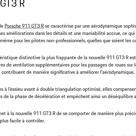
 GT3 R
lle
Porsche 911 GT3 R
se caractérise par une aérodynamique sophis
s améliorations dans les détails et une maniabilité accrue, ce qui l
 même pour les pilotes non-professionnels, quelles que soient les c
éristique distinctive la plus frappante de la nouvelle 911 GT3 R es
res de ventilation supplémentaires pour les passages de roues sur l
i contribuent de manière significative à améliorer l'aérodynamique.
 à l'essieu avant à double triangulation optimisé, elles compense
ors de la phase de décélération et empêchent ainsi un déséquilibre
et à la nouvelle 911 GT3 R de se comporter de manière plus précis
plus facile à contrôler.