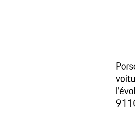
Pors
voit
l'évo
911