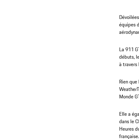
Dévoilées
équipes d
aérodyna
La 911 GT
débuts, l
à travers
Rien que 
WeatherTe
Monde GT3
Elle a ég
dans le C
Heures du
française.