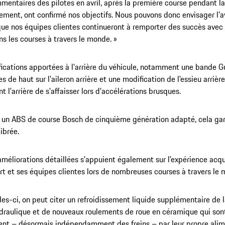
mentaires des pilotes en avril, après la première course pendant l
ment, ont confirmé nos objectifs. Nous pouvons donc envisager l'av
ue nos équipes clientes continueront à remporter des succès avec l
s les courses à travers le monde. »
ications apportées à l'arrière du véhicule, notamment une bande G
s de haut sur l'aileron arrière et une modification de l'essieu arrièr
 l'arrière de s'affaisser lors d'accélérations brusques.
 un ABS de course Bosch de cinquième génération adapté, cela gar
ibrée.
améliorations détaillées s'appuient également sur l'expérience acq
t et ses équipes clientes lors de nombreuses courses à travers le
les-ci, on peut citer un refroidissement liquide supplémentaire de l
draulique et de nouveaux roulements de roue en céramique qui sont
nt – désormais indépendamment des freins – par leur propre alime