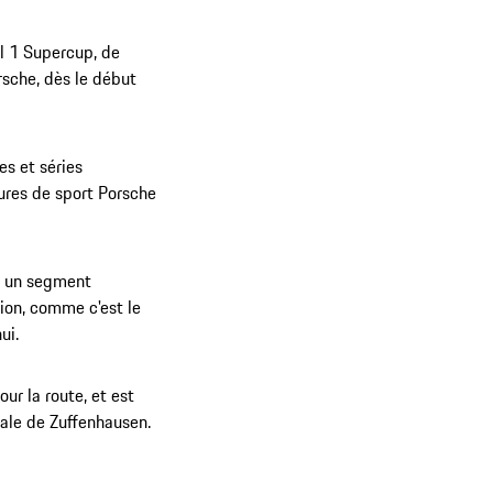
il 1 Supercup, de
sche, dès le début
es et séries
ures de sport Porsche
à un segment
tion, comme c'est le
ui.
r la route, et est
pale de Zuffenhausen.