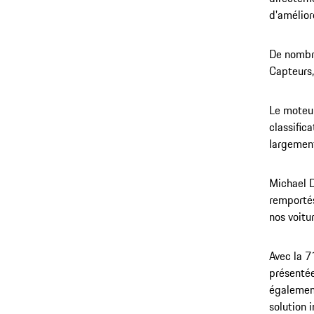
d'améliore
De nombre
Capteurs,
Le moteur
classific
largemen
Michael D
remporté
nos voitu
Avec la 7
présentée
également
solution 