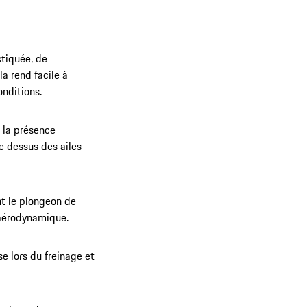
tiquée, de
a rend facile à
onditions.
t la présence
e dessus des ailes
nt le plongeon de
 aérodynamique.
e lors du freinage et