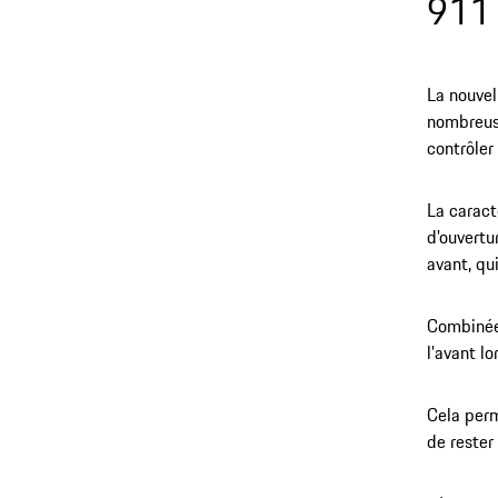
911
La nouve
nombreuse
contrôler
La caract
d'ouvertu
avant, qu
Combinées
l'avant l
Cela perm
de rester 