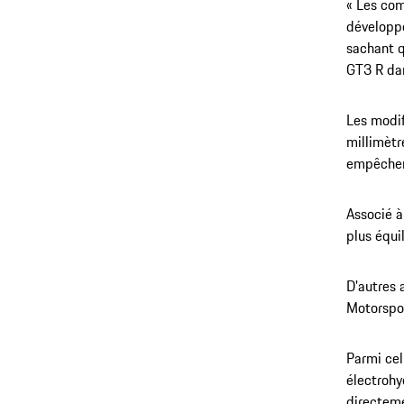
« Les com
développe
sachant q
GT3 R dan
Les modif
millimètre
empêchent
Associé à
plus équil
D'autres 
Motorspor
Parmi cel
électrohy
directeme