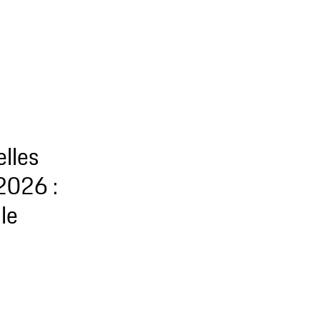
lles
 2026 :
le