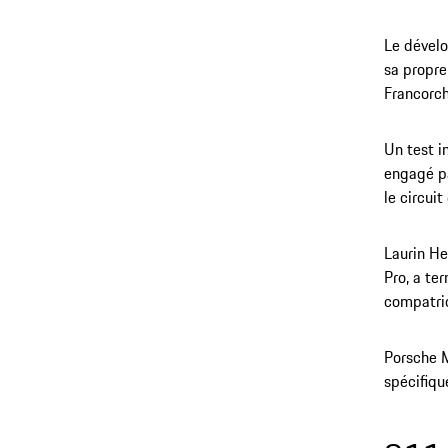
Le dévelo
sa propre
Francorch
Un test i
engagé p
le circui
Laurin He
Pro, a te
compatrio
Porsche M
spécifiqu