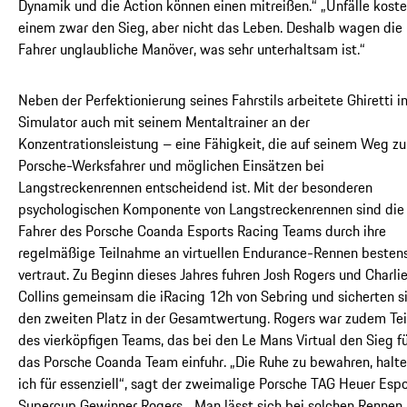
Dynamik und die Action können einen mitreißen.“ „Unfälle kost
einem zwar den Sieg, aber nicht das Leben. Deshalb wagen die
Fahrer unglaubliche Manöver, was sehr unterhaltsam ist.“
Neben der Perfektionierung seines Fahrstils arbeitete Ghiretti i
Simulator auch mit seinem Mentaltrainer an der
Konzentrationsleistung – eine Fähigkeit, die auf seinem Weg z
Porsche-Werksfahrer und möglichen Einsätzen bei
Langstreckenrennen entscheidend ist. Mit der besonderen
psychologischen Komponente von Langstreckenrennen sind die
Fahrer des Porsche Coanda Esports Racing Teams durch ihre
regelmäßige Teilnahme an virtuellen Endurance-Rennen besten
vertraut. Zu Beginn dieses Jahres fuhren Josh Rogers und Charli
Collins gemeinsam die iRacing 12h von Sebring und sicherten s
den zweiten Platz in der Gesamtwertung. Rogers war zudem Tei
des vierköpfigen Teams, das bei den Le Mans Virtual den Sieg f
das Porsche Coanda Team einfuhr. „Die Ruhe zu bewahren, halte
ich für essenziell“, sagt der zweimalige Porsche TAG Heuer Espo
Supercup Gewinner Rogers. „Man lässt sich bei solchen Rennen