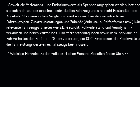
* Soweit die Verbrauchs- und Emissionswerte als Spannen angegeben werden, bezieh
sie sich nicht auf ein einzelnes, individuelles Fahrzeug und sind nicht Bestandteil des
Angebots. Sie dienen allein Vergleichszwecken zwischen den verschiedenen
Fahrzeugtypen. Zusatzausstattungen und Zubehör (Anbauteile, Reifenformat usw.) kö
relevante Fahrzeugparameter wie z.B. Gewicht, Rollwiderstand und Aerodynamik
verändern und neben Witterungs- und Verkehrsbedingungen sowie dem individuellen
Fahrverhalten den Kraftstoff-/Stromverbrauch, die CO2-Emissionen, die Reichweite 
die Fahrleistungswerte eines Fahrzeugs beeinflussen.
** Wichtige Hinweise zu den vollelektrischen Porsche Modellen finden Sie
hier.