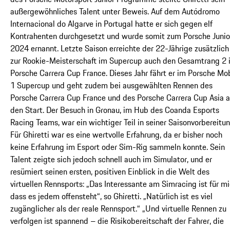
außergewöhnliches Talent unter Beweis. Auf dem Autódromo
Internacional do Algarve in Portugal hatte er sich gegen elf
Kontrahenten durchgesetzt und wurde somit zum Porsche Junio
2024 ernannt. Letzte Saison erreichte der 22-Jährige zusätzlich
zur Rookie-Meisterschaft im Supercup auch den Gesamtrang 2 
Porsche Carrera Cup France. Dieses Jahr fährt er im Porsche Mob
1 Supercup und geht zudem bei ausgewählten Rennen des
Porsche Carrera Cup France und des Porsche Carrera Cup Asia 
den Start. Der Besuch in Gronau, im Hub des Coanda Esports
Racing Teams, war ein wichtiger Teil in seiner Saisonvorbereitun
Für Ghiretti war es eine wertvolle Erfahrung, da er bisher noch
keine Erfahrung im Esport oder Sim-Rig sammeln konnte. Sein
Talent zeigte sich jedoch schnell auch im Simulator, und er
resümiert seinen ersten, positiven Einblick in die Welt des
virtuellen Rennsports: „Das Interessante am Simracing ist für mi
dass es jedem offensteht“, so Ghiretti. „Natürlich ist es viel
zugänglicher als der reale Rennsport.“ „Und virtuelle Rennen zu
verfolgen ist spannend – die Risikobereitschaft der Fahrer, die