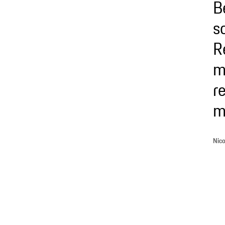
B
s
R
m
r
m
Nico