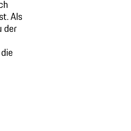
ch
t. Als
u der
 die
play video