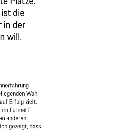
te Plätze.
ist die
 in der
 will.
ennerfahrung
eliegenden Wahl
uf Erfolg zielt.
t im Formel E
len anderen
ico gezeigt, dass