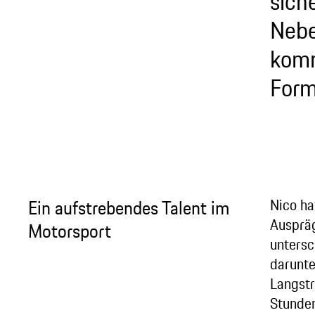
sich
Nebe
komm
Forme
Ein aufstrebendes Talent im
Nico ha
Auspräg
Motorsport
untersc
darunt
Langst
Stunde