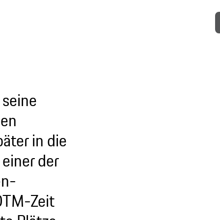
 seine
gen
äter in die
einer der
en-
 DTM-Zeit