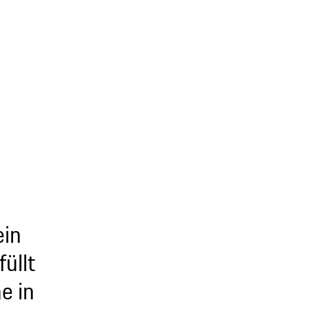
ein
üllt
e in