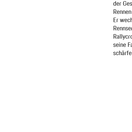
der Ge
Rennen
Er wech
Rennser
Rallycr
seine F
schärfe