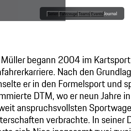
Journal
Serien
Fahrzeuge
Teams
Events
Internationale
Serien / Open
Competition
 Müller begann 2004 im Kartsport
Markenpokale
fahrerkarriere. Nach den Grundla
selte er in den Formelsport und sp
mmierte DTM, wo er neun Jahre in 
weit anspruchsvollsten Sportwag
terschaften verbrachte. In seiner