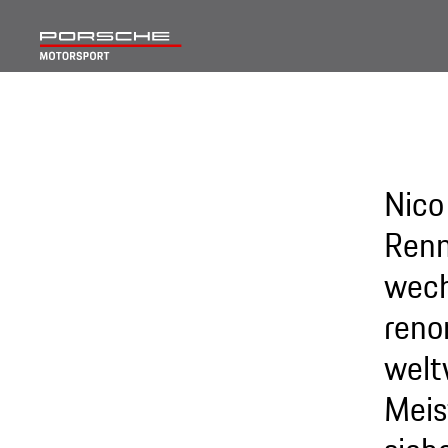
Nico
Renn
wech
reno
welt
Meis