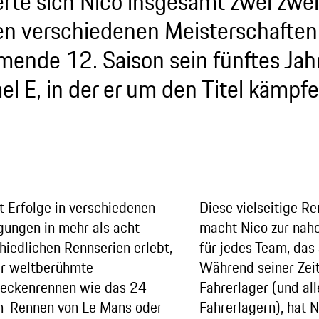
erte sich Nico insgesamt zwei zwei
n verschiedenen Meisterschaften 
ende 12. Saison sein fünftes Jahr
l E, in der er um den Titel kämpfen
t Erfolge in verschiedenen
Diese vielseitige R
ungen in mehr als acht
macht Nico zur nah
hiedlichen Rennserien erlebt,
für jedes Team, das a
er weltberühmte
Während seiner Zei
reckenrennen wie das 24-
Fahrerlager (und al
n-Rennen von Le Mans oder
Fahrerlagern), hat N