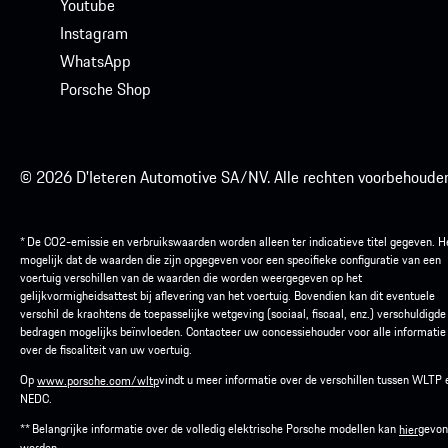
Youtube
Instagram
WhatsApp
Porsche Shop
© 2026 D'Ieteren Automotive SA/NV. Alle rechten voorbehouden
* De CO2-emissie en verbruikswaarden worden alleen ter indicatieve titel gegeven. He
mogelijk dat de waarden die zijn opgegeven voor een specifieke configuratie van een
voertuig verschillen van de waarden die worden weergegeven op het
gelijkvormigheidsattest bij aflevering van het voertuig. Bovendien kan dit eventuele
verschil de krachtens de toepasselijke wetgeving (sociaal, fiscaal, enz.) verschuldigde
bedragen mogelijks beïnvloeden. Contacteer uw concessiehouder voor alle informatie
over de fiscaliteit van uw voertuig.
Op
vindt u meer informatie over de verschillen tussen WLTP 
www.porsche.com/wltp
NEDC.
** Belangrijke informatie over de volledig elektrische Porsche modellen kan
gevon
hier
worden.