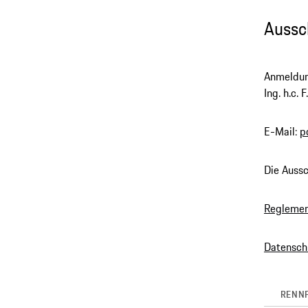
Aussc
Anmeldun
Ing. h.c.
E-Mail:
p
Die Aussc
Regleme
Datensch
RENN