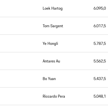
Loek Hartog
6.095,0
Tom Sargent
6.017,5
Ye Hongli
5.787,5
Antares Au
5.562,5
Bo Yuan
5.437,5
Riccardo Pera
5.048,1