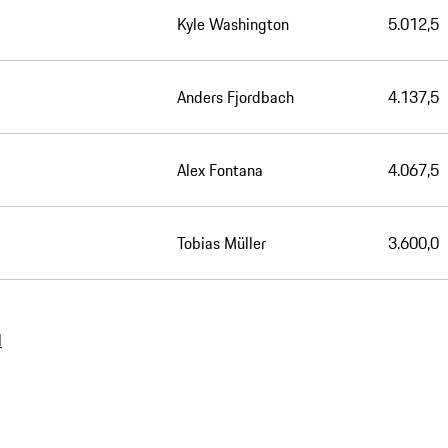
Kyle Washington
5.012,5
Anders Fjordbach
4.137,5
Alex Fontana
4.067,5
Tobias Müller
3.600,0
l