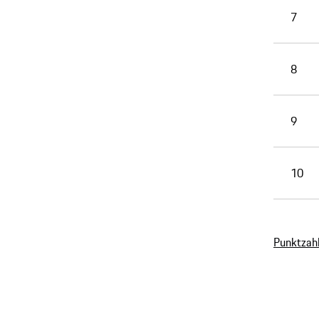
7
8
9
10
Punktzah