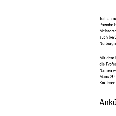
Teilnahme
Porsche h
Meistersc
auch ber
Nürburgr
Mit dem P
die Profe
Namen wi
Mans 2015
Karrieren
Ankü