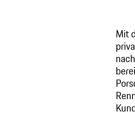
Mit 
priv
nach
bere
Pors
Renn
Kund