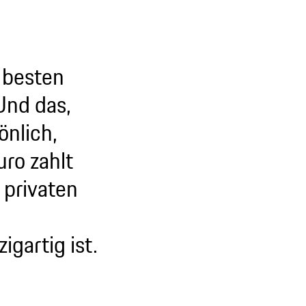
 besten
Und das,
önlich,
ro zahlt
 privaten
gartig ist.