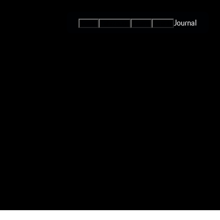
Journal
Serien
Fahrzeuge
Teams
Events
Internationale
Serien / Open
Competition
Markenpokale