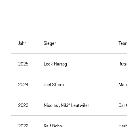
Jahr
Sieger
Tea
2025
Loek Hartog
Rutr
2024
Joel Sturm
Mant
2023
Nicolas „Niki“ Leutwiler
Car 
2022
Ralf Bohn
Herb