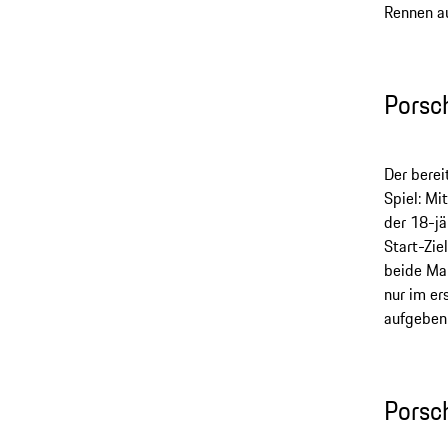
Rennen au
Porsc
Der berei
Spiel: M
der 18-jä
Start-Zie
beide Mal
nur im er
aufgeben.
Porsc