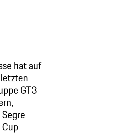
sse hat auf
 letzten
Gruppe GT3
ern,
 Segre
3 Cup