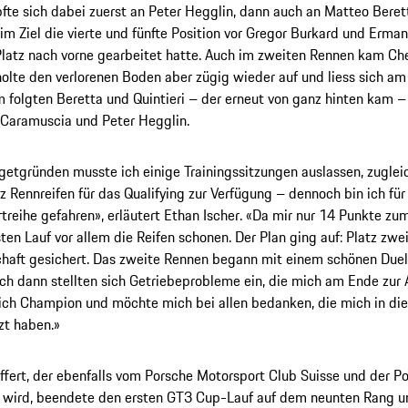
te sich dabei zuerst an Peter Hegglin, dann auch an Matteo Berett
im Ziel die vierte und fünfte Position vor Gregor Burkard und Ermann
latz nach vorne gearbeitet hatte. Auch im zweiten Rennen kam Che
holte den verlorenen Boden aber zügig wieder auf und liess sich am
hm folgten Beretta und Quintieri – der erneut von ganz hinten kam – 
 Caramuscia und Peter Hegglin.
etgründen musste ich einige Trainingssitzungen auslassen, zugleic
z Rennreifen für das Qualifying zur Verfügung – dennoch bin ich für
rtreihe gefahren», erläutert Ethan Ischer. «Da mir nur 14 Punkte zum
sten Lauf vor allem die Reifen schonen. Der Plan ging auf: Platz zwei
chaft gesichert. Das zweite Rennen begann mit einem schönen Due
ch dann stellten sich Getriebeprobleme ein, die mich am Ende zur
 ich Champion und möchte mich bei allen bedanken, die mich in die
zt haben.»
ffert, der ebenfalls vom Porsche Motorsport Club Suisse und der 
t wird, beendete den ersten GT3 Cup-Lauf auf dem neunten Rang u