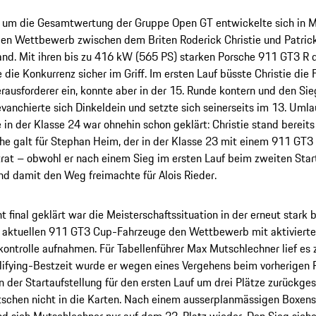
l um die Gesamtwertung der Gruppe Open GT entwickelte sich in 
en Wettbewerb zwischen dem Briten Roderick Christie und Patrick
nd. Mit ihren bis zu 416 kW (565 PS) starken Porsche 911 GT3 R 
e die Konkurrenz sicher im Griff. Im ersten Lauf büsste Christie die
rausforderer ein, konnte aber in der 15. Runde kontern und den Sie
vanchierte sich Dinkeldein und setzte sich seinerseits im 13. Umlau
e in der Klasse 24 war ohnehin schon geklärt: Christie stand bereits
he galt für Stephan Heim, der in der Klasse 23 mit einem 911 GT3
rat – obwohl er nach einem Sieg im ersten Lauf beim zweiten Star
d damit den Weg freimachte für Alois Rieder.
t final geklärt war die Meisterschaftssituation in der erneut stark 
ie aktuellen 911 GT3 Cup-Fahrzeuge den Wettbewerb mit aktivier
kontrolle aufnahmen. Für Tabellenführer Max Mutschlechner lief es 
alifying-Bestzeit wurde er wegen eines Vergehens beim vorherige
n der Startaufstellung für den ersten Lauf um drei Plätze zurückgest
chen nicht in die Karten. Nach einem ausserplanmässigen Boxenst