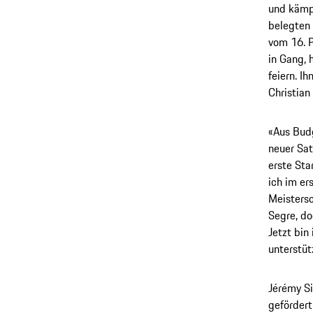
und kämpf
belegten 
vom 16. P
in Gang, 
feiern. I
Christian
«Aus Budg
neuer Sat
erste Sta
ich im er
Meisters
Segre, do
Jetzt bin
unterstüt
Jérémy Si
geförder