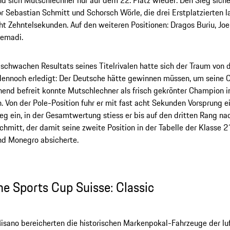
d sich Mutschlechner nur auf dem 22. Platz wieder. Den Sieg sicher
r Sebastian Schmitt und Schorsch Wörle, die drei Erstplatzierten l
t Zehntelsekunden. Auf den weiteren Positionen: Dragos Buriu, Jo
emadi.
 schwachen Resultats seines Titelrivalen hatte sich der Traum von d
dennoch erledigt: Der Deutsche hätte gewinnen müssen, um seine 
end befreit konnte Mutschlechner als frisch gekrönter Champion 
. Von der Pole-Position fuhr er mit fast acht Sekunden Vorsprung ei
eg ein, in der Gesamtwertung stiess er bis auf den dritten Rang nac
chmitt, der damit seine zweite Position in der Tabelle der Klasse 
nd Monegro absicherte.
he Sports Cup Suisse: Classic
isano bereicherten die historischen Markenpokal-Fahrzeuge der lu