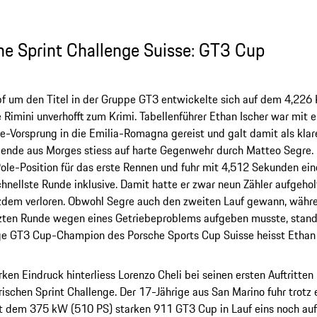
he Sprint Challenge Suisse: GT3 Cup
 um den Titel in der Gruppe GT3 entwickelte sich auf dem 4,226 
 Rimini unverhofft zum Krimi. Tabellenführer Ethan Ischer war mit
-Vorsprung in die Emilia-Romagna gereist und galt damit als klare
ende aus Morges stiess auf harte Gegenwehr durch Matteo Segre. D
Pole-Position für das erste Rennen und fuhr mit 4,512 Sekunden ein
chnellste Runde inklusive. Damit hatte er zwar neun Zähler aufgehol
tzdem verloren. Obwohl Segre auch den zweiten Lauf gewann, währ
tzten Runde wegen eines Getriebeproblems aufgeben musste, stand 
ge GT3 Cup-Champion des Porsche Sports Cup Suisse heisst Ethan 
rken Eindruck hinterliess Lorenzo Cheli bei seinen ersten Auftritten 
ischen Sprint Challenge. Der 17-Jährige aus San Marino fuhr trotz
t dem 375 kW (510 PS) starken 911 GT3 Cup in Lauf eins noch auf