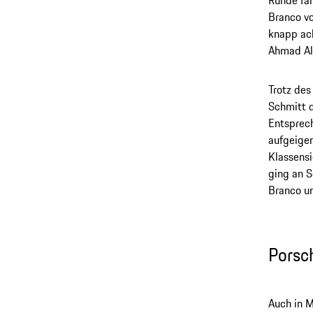
Runde fan
Branco vo
knapp ach
Ahmad Al
Trotz des
Schmitt 
Entsprech
aufgeigen
Klassensi
ging an S
Branco u
Porsc
Auch in M