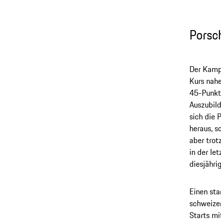
Porsc
Der Kampf
Kurs nahe
45-Punkte
Auszubild
sich die 
heraus, s
aber tro
in der le
diesjähri
Einen sta
schweizer
Starts mi