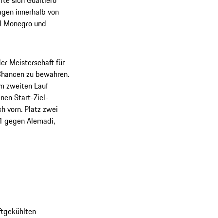
te sich Gualtiero
agen innerhalb von
el Monegro und
er Meisterschaft für
Chancen zu bewahren.
im zweiten Lauf
nen Start-Ziel-
h vorn. Platz zwei
21 gegen Alemadi,
ftgekühlten