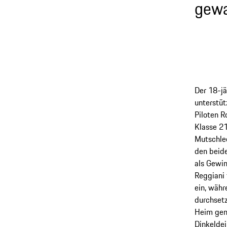
gewa
Der 18-jä
unterstü
Piloten R
Klasse 21
Mutschlec
den beid
als Gewin
Reggiani
ein, währ
durchset
Heim geme
Dinkeldei