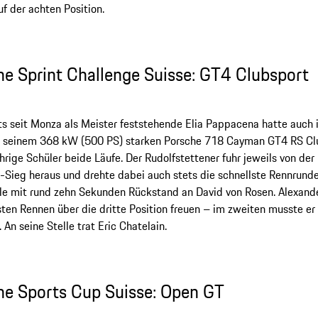
f der achten Position.
he Sprint Challenge Suisse: GT4 Clubsport
ts seit Monza als Meister feststehende Elia Pappacena hatte auch 
it seinem 368 kW (500 PS) starken Porsche 718 Cayman GT4 RS Cl
hrige Schüler beide Läufe. Der Rudolfstettener fuhr jeweils von der
l-Sieg heraus und drehte dabei auch stets die schnellste Rennrunde
e mit rund zehn Sekunden Rückstand an David von Rosen. Alexande
sten Rennen über die dritte Position freuen – im zweiten musste er
 An seine Stelle trat Eric Chatelain.
he Sports Cup Suisse: Open GT