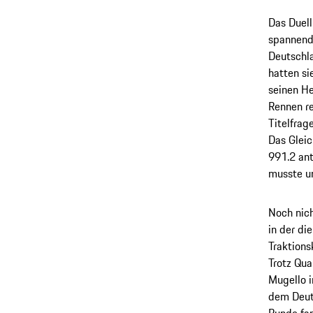
Das Duel
spannend
Deutschla
hatten si
seinen He
Rennen re
Titelfrag
Das Gleic
991.2 ant
musste un
Noch nich
in der d
Traktions
Trotz Qu
Mugello i
dem Deuts