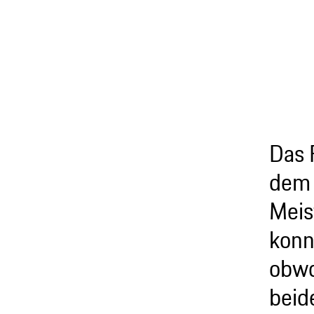
Das 
dem 
Meis
konn
obwo
beid