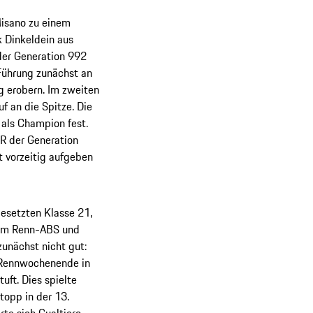
Misano zu einem
 Dinkeldein aus
der Generation 992
 Führung zunächst an
g erobern. Im zweiten
f an die Spitze. Die
 als Champion fest.
 R der Generation
t vorzeitig aufgeben
besetzten Klasse 21,
tem Renn-ABS und
zunächst nicht gut:
n Rennwochenende in
uft. Dies spielte
opp in der 13.