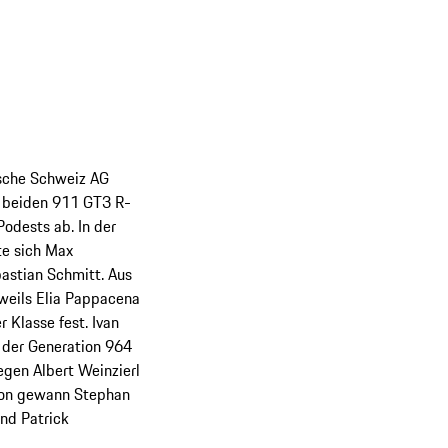
rsche Schweiz AG
e beiden 911 GT3 R-
Podests ab. In der
te sich Max
bastian Schmitt. Aus
weils Elia Pappacena
 Klasse fest. Ivan
 der Generation 964
gen Albert Weinzierl
son gewann Stephan
nd Patrick