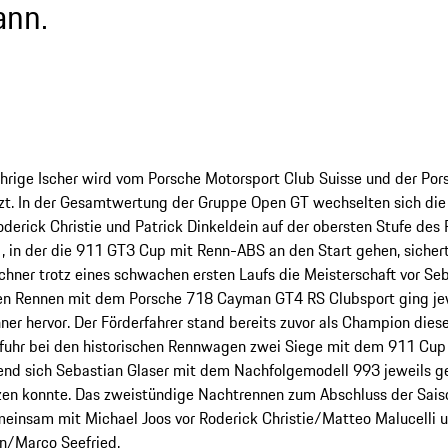
nn.
hrige Ischer wird vom Porsche Motorsport Club Suisse und der Po
tzt. In der Gesamtwertung der Gruppe Open GT wechselten sich di
oderick Christie und Patrick Dinkeldein auf der obersten Stufe des 
, in der die 911 GT3 Cup mit Renn-ABS an den Start gehen, sicher
hner trotz eines schwachen ersten Laufs die Meisterschaft vor Se
en Rennen mit dem Porsche 718 Cayman GT4 RS Clubsport ging je
ner hervor. Der Förderfahrer stand bereits zuvor als Champion dieser
 fuhr bei den historischen Rennwagen zwei Siege mit dem 911 Cup
end sich Sebastian Glaser mit dem Nachfolgemodell 993 jeweils ge
zen konnte. Das zweistündige Nachtrennen zum Abschluss der Sai
insam mit Michael Joos vor Roderick Christie/Matteo Malucelli u
n/Marco Seefried.