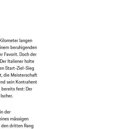
Kilometer langen
 einem beruhigenden
r Favorit. Doch der
er Italiener holte
en Start-Ziel-Sieg
t, die Meisterschaft
end sein Kontrahent
bereits fest: Der
Ischer.
in der
 eines mässigen
 den dritten Rang