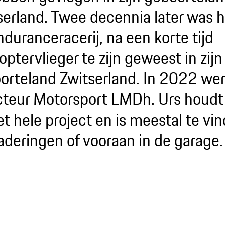
serland. Twee decennia later was hi
nduranceracerij, na een korte tijd
optervlieger te zijn geweest in zijn
orteland Zwitserland. In 2022 wer
cteur Motorsport LMDh. Urs houdt
t hele project en is meestal te vi
aderingen of vooraan in de garage.