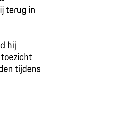
j terug in
d hij
 toezicht
nden tijdens