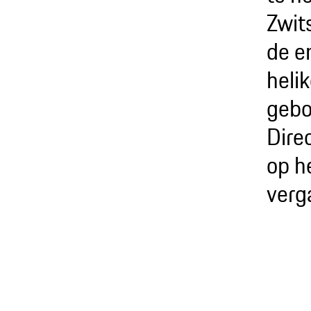
Zwit
de e
helik
gebo
Dire
op he
verg