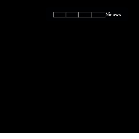
Nieuws
Series
Auto's
Teams
Events
Internationale
Series / Open
Competities
One-Make
Series