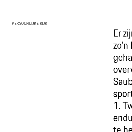
PERSOONLIJKE KIJK
Er z
zo'n
geha
over
Saub
spor
1. T
endur
te h