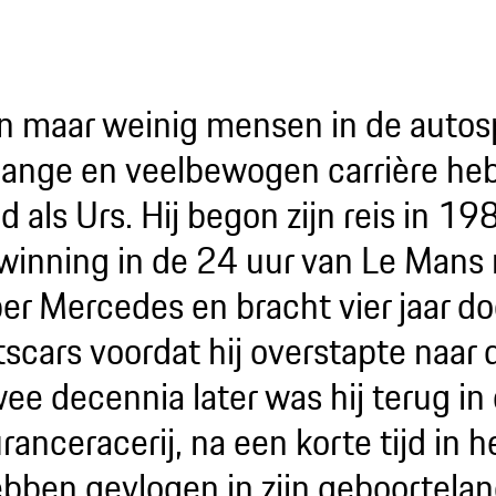
ijn maar weinig mensen in de autos
 lange en veelbewogen carrière he
d als Urs. Hij begon zijn reis in 1
winning in de 24 uur van Le Mans
er Mercedes en bracht vier jaar do
tscars voordat hij overstapte naar
wee decennia later was hij terug in
anceracerij, na een korte tijd in h
ebben gevlogen in zijn geboortela