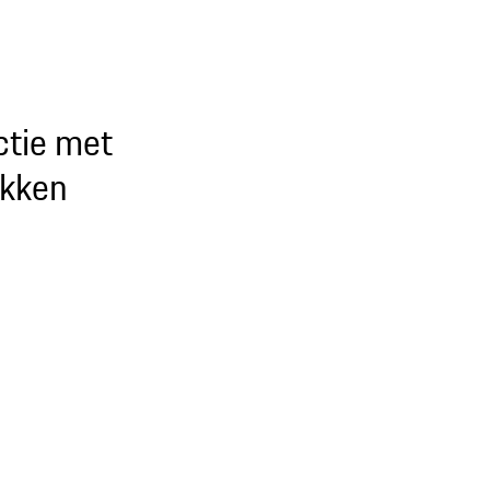
actie met
okken