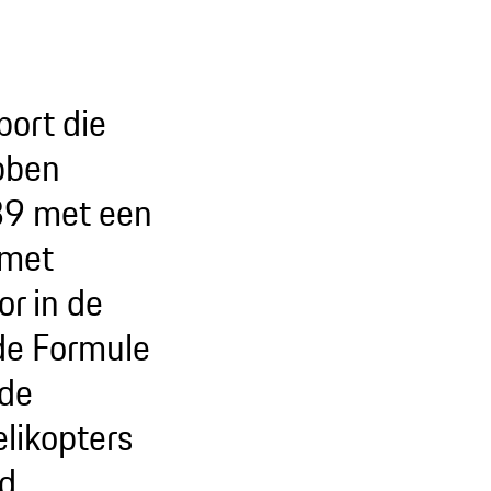
port die
bben
989 met een
 met
or in de
 de Formule
 de
elikopters
nd