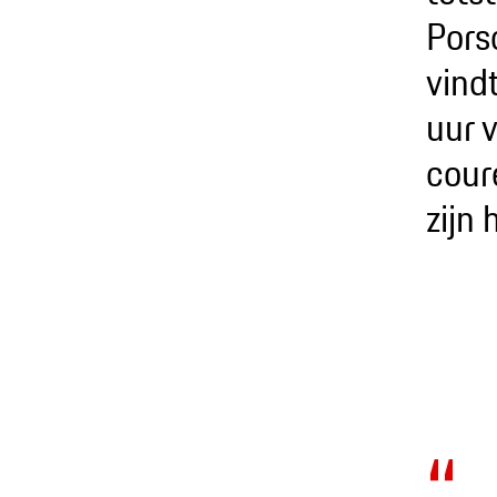
Pors
vind
uur 
cour
zijn