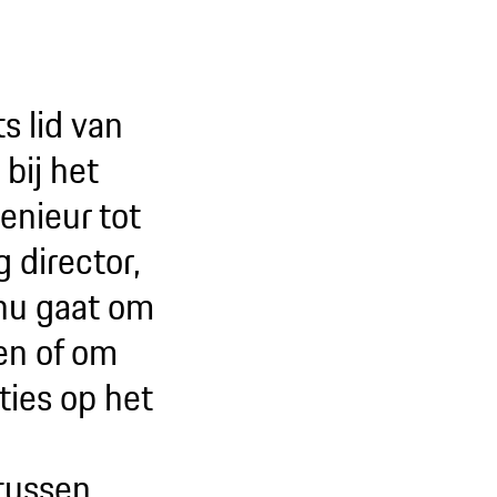
s lid van
bij het
enieur tot
 director,
t nu gaat om
en of om
ties op het
tussen