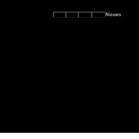
Nieuws
Series
Auto's
Teams
Events
Internationale
Series / Open
Competities
One-Make
Series