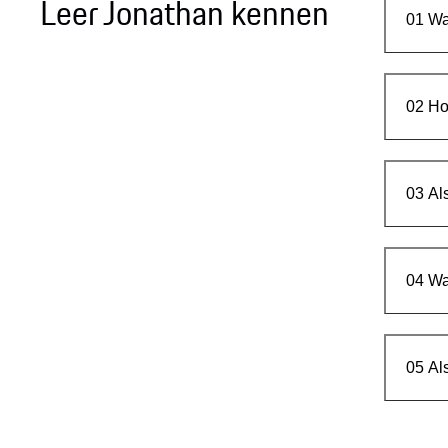
Leer Jonathan kennen
01
Wa
02
Ho
03
Al
04
Wa
05
Al