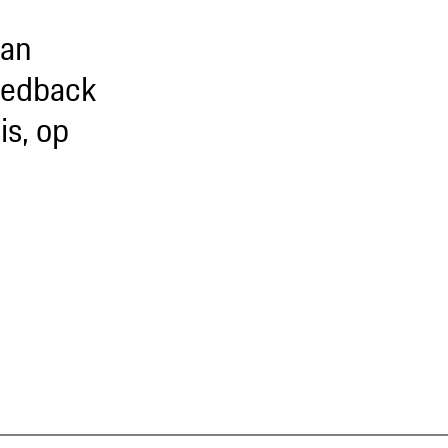
aan
feedback
is, op