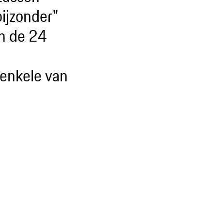
bijzonder"
in de 24
enkele van