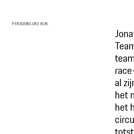
PERSOONLIJKE KIJK
Jonat
Team 
team
race
al zi
het 
het 
circ
tots