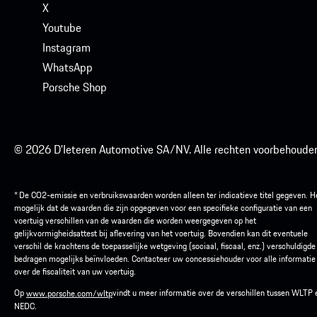
X
Youtube
Instagram
WhatsApp
Porsche Shop
© 2026 D'Ieteren Automotive SA/NV. Alle rechten voorbehouden
* De CO2-emissie en verbruikswaarden worden alleen ter indicatieve titel gegeven. He
mogelijk dat de waarden die zijn opgegeven voor een specifieke configuratie van een
voertuig verschillen van de waarden die worden weergegeven op het
gelijkvormigheidsattest bij aflevering van het voertuig. Bovendien kan dit eventuele
verschil de krachtens de toepasselijke wetgeving (sociaal, fiscaal, enz.) verschuldigde
bedragen mogelijks beïnvloeden. Contacteer uw concessiehouder voor alle informatie
over de fiscaliteit van uw voertuig.
Op
vindt u meer informatie over de verschillen tussen WLTP 
www.porsche.com/wltp
NEDC.