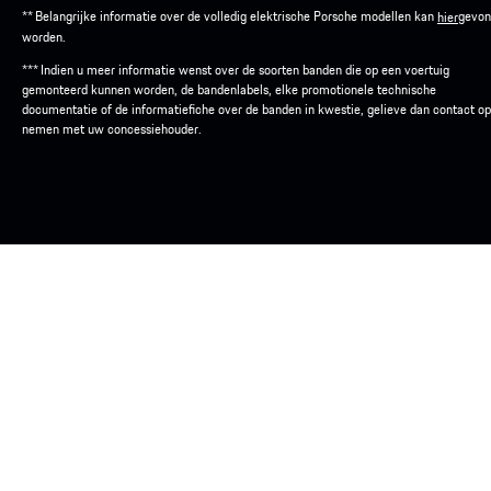
** Belangrijke informatie over de volledig elektrische Porsche modellen kan
gevon
hier
worden.
*** Indien u meer informatie wenst over de soorten banden die op een voertuig
gemonteerd kunnen worden, de bandenlabels, elke promotionele technische
documentatie of de informatiefiche over de banden in kwestie, gelieve dan contact op
nemen met uw concessiehouder.