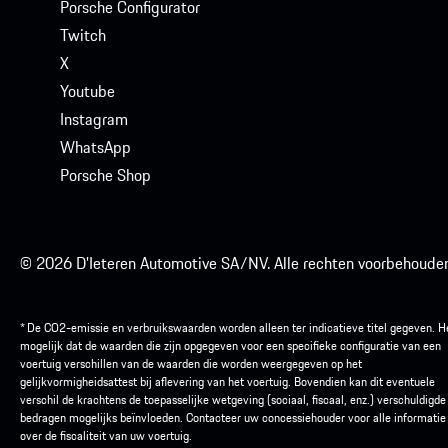
Porsche Configurator
Twitch
X
Youtube
Instagram
WhatsApp
Porsche Shop
© 2026 D'Ieteren Automotive SA/NV. Alle rechten voorbehouden
* De CO2-emissie en verbruikswaarden worden alleen ter indicatieve titel gegeven. He
mogelijk dat de waarden die zijn opgegeven voor een specifieke configuratie van een
voertuig verschillen van de waarden die worden weergegeven op het
gelijkvormigheidsattest bij aflevering van het voertuig. Bovendien kan dit eventuele
verschil de krachtens de toepasselijke wetgeving (sociaal, fiscaal, enz.) verschuldigde
bedragen mogelijks beïnvloeden. Contacteer uw concessiehouder voor alle informatie
over de fiscaliteit van uw voertuig.