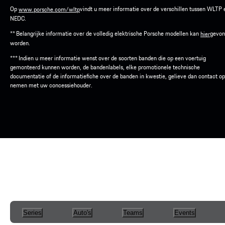
Op
vindt u meer informatie over de verschillen tussen WLTP 
www.porsche.com/wltp
NEDC.
** Belangrijke informatie over de volledig elektrische Porsche modellen kan
gevon
hier
worden.
*** Indien u meer informatie wenst over de soorten banden die op een voertuig
gemonteerd kunnen worden, de bandenlabels, elke promotionele technische
documentatie of de informatiefiche over de banden in kwestie, gelieve dan contact op
nemen met uw concessiehouder.
Series
Auto's
Teams
Events