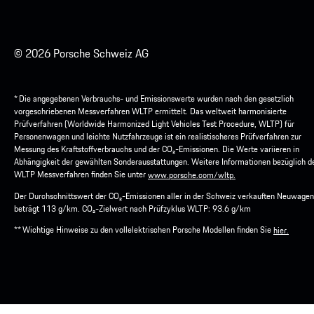
© 2026 Porsche Schweiz AG
* Die angegebenen Verbrauchs- und Emissionswerte wurden nach den gesetzlich
vorgeschriebenen Messverfahren WLTP ermittelt. Das weltweit harmonisierte
Prüfverfahren (Worldwide Harmonized Light Vehicles Test Procedure, WLTP) für
Personenwagen und leichte Nutzfahrzeuge ist ein realistischeres Prüfverfahren zur
Messung des Kraftstoffverbrauchs und der CO₂-Emissionen. Die Werte variieren in
Abhängigkeit der gewählten Sonderausstattungen. Weitere Informationen bezüglich 
WLTP Messverfahren finden Sie unter
www.porsche.com/wltp.
Der Durchschnittswert der CO₂-Emissionen aller in der Schweiz verkauften Neuwagen
beträgt 113 g/km. CO₂-Zielwert nach Prüfzyklus WLTP: 93.6 g/km
** Wichtige Hinweise zu den vollelektrischen Porsche Modellen finden Sie
hier.