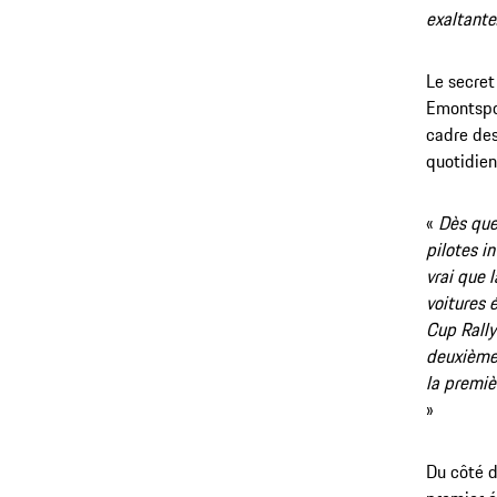
exaltante
Le secret
Emontspoo
cadre des
quotidie
«
Dès que
pilotes i
vrai que 
voitures 
Cup Rally
deuxième 
la premiè
»
Du côté d