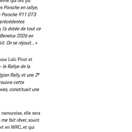
même qui ont pu
s Porsche en rallye,
la Porsche 911 GT3
s précédentes
 l’a dotée de tout ce
y Benelux 2026 en
t. On se réjouit
… »
our Loïc Pirot et
 le Rallye de la
e
gian Rally, et une 2
rsuivre cette
ves, constituait une
namuroise, elle sera
 me fait rêver
, sourit
rt en WRC, et qui