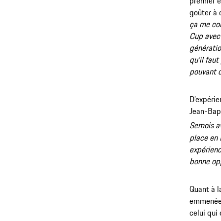
premier 
goûter à 
ça me co
Cup avec 
génératio
qu’il fau
pouvant c
D’expérie
Jean-Bap
Semois av
place en 
expérienc
bonne opp
Quant à l
emmenée p
celui qui