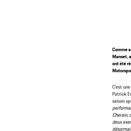
Comme ann
Manset, a
ont été r
Motorspor
C’est une
Patrick E
saison sp
performan
Cherain
,
deux exem
désormais