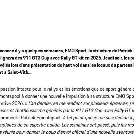
oncé il y a quelques semaines, EMO Sport, la structure de Patrick
lignera des 911 GT3 Cup avec Rally GT kit en 2026. Jeudi soir, les 
évélés lors d’une présentation de haut vol dans les locaux du partenai
t à Saint-Vith…
 passion intacte pour le rallye et les émotions que ce sport génère 
montspool à donner une nouvelle impulsion à sa structure EMO Spor
ortive 2026. «
L’an dernier, en me rendant sur plusieurs épreuves, j’a
ces et l’enthousiasme générés par la 911 GT3 Cup avec Rally GT ki
 commente Patrick Emontspool.
A tel point que je me suis décidé
plaires de ce superbe bolide. Les semaines ont passé, puis les m
 réunis pour donner le coup d’envoi officiel d’une nouvelle aventure