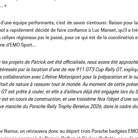
… »
 d’une équipe performante, c’est de savoir s’entourer. Raison pour l
l a rapidement décidé de faire confiance à Luc Manset, qu’il a trè
 rallyes régionaux par le passé, pour ce qui est de la coordination e
nne d’EMO Sport…
 les projets de Patrick ont été officialisés, nous avons été approc
ntéressés par la location d’une de nos 911 GT3 Cup Rally GT
, expli
la collaboration avec Lifelive Motorsport pour la préparation et le s
était de nature à rassurer tout le monde. Au moment de cette prés
 GT est prête à rouler, et elle a d’ailleurs déjà été engagée lors du
est en cours de construction, et une troisième fera l’objet d’une s
re manche du Porsche Rally Trophy Benelux 2026, dans le cadre du
e Namur, on retrouvera donc au départ trois Porsche badgées EMO