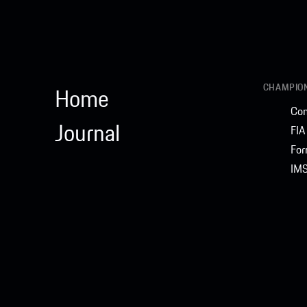
CHAMPIO
Home
Com
Journal
FI
For
IM