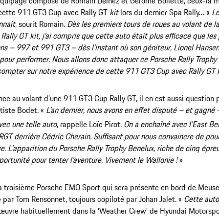
équipage composé de Romain Delhez et Gérôme Bollette, ceux-là 
cette 911 GT3 Cup avec Rally GT
kit
lors du dernier Spa Rally… «
Le
nnait
, sourit Romain.
Dès les premiers tours de roues au volant de 
Rally GT kit, j’ai compris que cette auto était plus efficace que le
ns – 997 et 991 GT3 – dès l’instant où son géniteur, Lionel Hansen,
t pour performer. Nous allons donc attaquer ce Porsche Rally Troph
ompter sur notre expérience de cette 911 GT3 Cup avec Rally GT ki
nce au volant d’une 911 GT3 Cup Rally GT, il en est aussi question p
tiste Bodet. «
L’an dernier, nous avons en effet disputé – et gagné –
ec une telle auto
, rappelle Loïc Pirot.
On a enchaîné avec l’East Bel
RGT derrière Cédric Cherain. Suffisant pour nous convaincre de pou
e. L'apparition du Porsche Rally Trophy Benelux, riche de cinq épreu
ortunité pour tenter l’aventure. Vivement le Wallonie !
»
a troisième Porsche EMO Sport qui sera présente en bord de Meuse 
ar Tom Rensonnet, toujours copiloté par Johan Jalet. «
Cette auto
 œuvre habituellement dans la ‘Weather Crew’ de Hyundai Motorspo